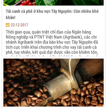
Tái canh cà phê ở khu vực Tây Nguyên: Còn nhiều khó
khăn!
22-12-2017
Thời gian qua, quán triệt chỉ đạo của Ngân hàng
Nông nghiệp và PTNT Việt Nam (Agribank), các chi
nhánh Agribank trên địa bàn khu vực Tây Nguyên đã
tích cực triển khai chương trình cho vay tái canh cà
phê, tuy nhiên, kết quả đạt được vẫn còn khiêm tốn,
quá trình triển khai còn nhiều khó khăn, cần sớm có
giải pháp tháo gỡ.