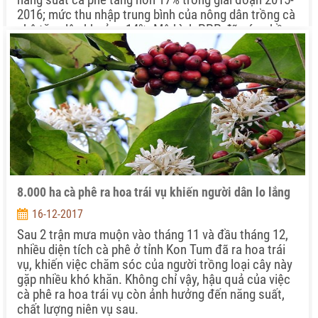
2016; mức thu nhập trung bình của nông dân trồng cà
phê tăng lên khoảng 14%. Mô hình PPP đã góp phần
tích cực vào thực hiện chuỗi liên kết và phát triển bền
vững nhằm đưa Việt Nam trở thành điểm tham chiếu
cà phê Robusta trên thế giới.
8.000 ha cà phê ra hoa trái vụ khiến người dân lo lắng
16-12-2017
Sau 2 trận mưa muộn vào tháng 11 và đầu tháng 12,
nhiều diện tích cà phê ở tỉnh Kon Tum đã ra hoa trái
vụ, khiến việc chăm sóc của người trồng loại cây này
gặp nhiều khó khăn. Không chỉ vậy, hậu quả của việc
cà phê ra hoa trái vụ còn ảnh hưởng đến năng suất,
chất lượng niên vụ sau.