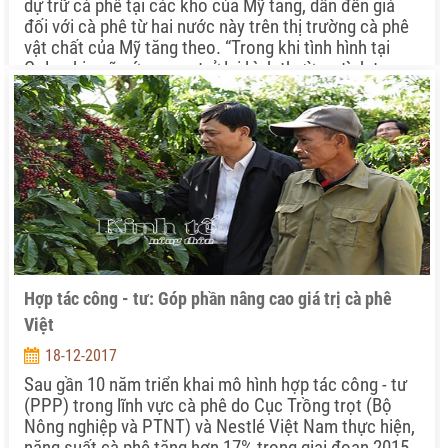
dự trữ cà phê tại các kho của Mỹ tăng, dẫn đến giá
đối với cà phê từ hai nước này trên thị trường cà phê
vật chất của Mỹ tăng theo. “Trong khi tình hình tại
Colombia sẽ sớm quay trở lại bình thường, tình trạng
tại Brazil có vẻ nghiêm trọng hơn”, theo thông tin từ
ông Christian Wolthers, chủ tịch kiêm CEO Wolthers
Douque, một nhà xuất khẩu cà phê nhân xô cho biết.
Hợp tác công - tư: Góp phần nâng cao giá trị cà phê
Việt
18-12-2017
Sau gần 10 năm triển khai mô hình hợp tác công - tư
(PPP) trong lĩnh vực cà phê do Cục Trồng trọt (Bộ
Nông nghiệp và PTNT) và Nestlé Việt Nam thực hiện,
năng suất cà phê tăng hơn 17% trong giai đoạn 2015-