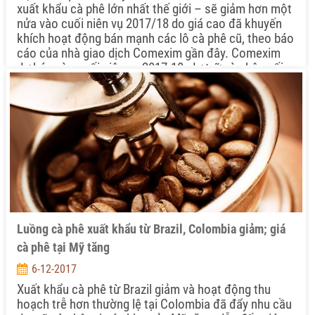
xuất khẩu cà phê lớn nhất thế giới – sẽ giảm hơn một
nửa vào cuối niên vụ 2017/18 do giá cao đã khuyến
khích hoạt động bán mạnh các lô cà phê cũ, theo báo
cáo của nhà giao dịch Comexim gần đây. Comexim
dự báo vào cuối niên vụ 2017-18, dự trữ cà phê cuối
kỳ của Brazil sẽ ở mức 1,035 triệu bao loại 60kg, giảm
từ mức 2,635 triệu bao hồi tháng 6/2017.
Luồng cà phê xuất khẩu từ Brazil, Colombia giảm; giá
cà phê tại Mỹ tăng
6-12-2017
Xuất khẩu cà phê từ Brazil giảm và hoạt động thu
hoạch trễ hơn thường lệ tại Colombia đã đẩy nhu cầu