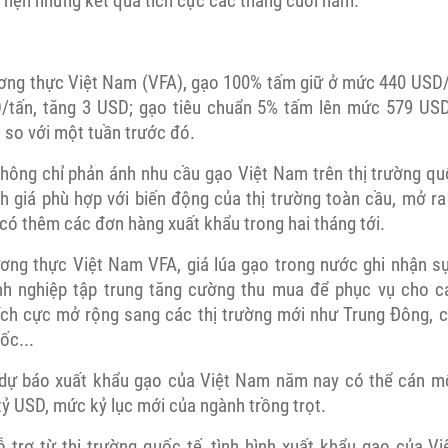
 hẹn những kết quả tích cực các tháng cuối năm.
ơng thực Việt Nam (VFA), gạo 100% tấm giữ ở mức 440 USD
/tấn, tăng 3 USD; gạo tiêu chuẩn 5% tấm lên mức 579 USD/
so với một tuần trước đó.
không chỉ phản ánh nhu cầu gạo Việt Nam trên thị trường q
nh giá phù hợp với biến động của thị trường toàn cầu, mở ra
 có thêm các đơn hàng xuất khẩu trong hai tháng tới.
ơng thực Việt Nam VFA, giá lúa gạo trong nước ghi nhận s
nh nghiệp tập trung tăng cường thu mua để phục vụ cho c
ích cực mở rộng sang các thị trường mới như Trung Đông, 
ốc...
 dự báo xuất khẩu gạo của Việt Nam năm nay có thể cán m
 tỷ USD, mức kỷ lục mới của ngành trồng trọt.
ỗ trợ từ thị trường quốc tế, tình hình xuất khẩu gạo của V