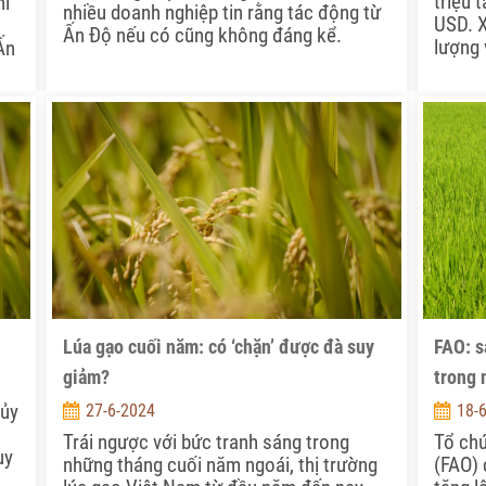
triệu 
hi
nhiều doanh nghiệp tin rằng tác động từ
USD. X
Ấn Độ nếu có cũng không đáng kể.
lượng 
Ấn
có
Lúa gạo cuối năm: có ‘chặn’ được đà suy
FAO: s
giảm?
trong 
hủy
27-6-2024
18-
Trái ngược với bức tranh sáng trong
Tổ ch
uy
những tháng cuối năm ngoái, thị trường
(FAO) 