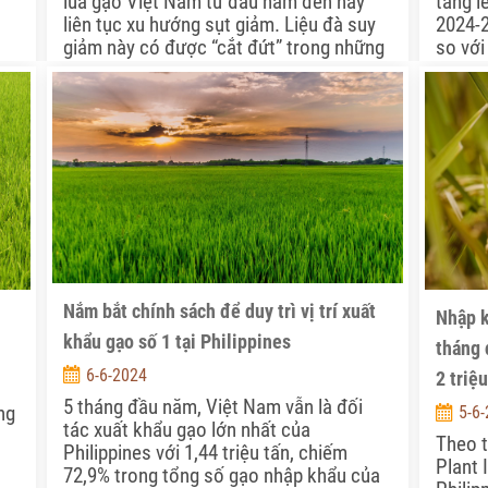
lúa gạo Việt Nam từ đầu năm đến nay
tăng l
liên tục xu hướng sụt giảm. Liệu đà suy
2024-2
giảm này có được “cắt đứt” trong những
so với
tháng cuối năm nay hay không?
gạo to
Nam, s
mặt hà
mới.
Nắm bắt chính sách để duy trì vị trí xuất
Nhập k
khẩu gạo số 1 tại Philippines
tháng 
6-6-2024
2 triệu
5 tháng đầu năm, Việt Nam vẫn là đối
ng
5-6
tác xuất khẩu gạo lớn nhất của
Theo t
Philippines với 1,44 triệu tấn, chiếm
Plant 
72,9% trong tổng số gạo nhập khẩu của