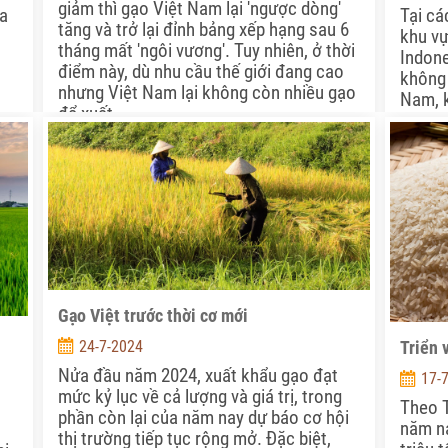
giảm thì gạo Việt Nam lại 'ngược dòng'
úa
Tại cá
tăng và trở lại đỉnh bảng xếp hạng sau 6
khu vự
tháng mất 'ngôi vương'. Tuy nhiên, ở thời
Indone
điểm này, dù nhu cầu thế giới đang cao
không 
nhưng Việt Nam lại không còn nhiều gạo
Nam, k
để xuất.
gạo nh
có
Mặc dù
y
trong 
nhưng 
tại đâ
Gạo Việt trước thời cơ mới
24-7-2024
Triển 
Nửa đầu năm 2024, xuất khẩu gạo đạt
17-
mức kỷ lục về cả lượng và giá trị, trong
Theo T
phần còn lại của năm nay dự báo cơ hội
năm na
thị trường tiếp tục rộng mở. Đặc biệt,