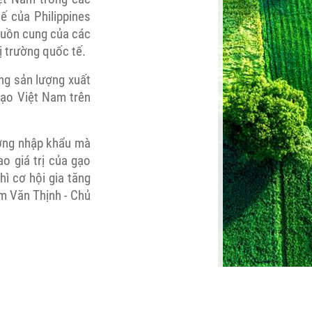
 của Philippines
nguồn cung của các
ị trường quốc tế.
ng sản lượng xuất
gạo Việt Nam trên
rường nhập khẩu mà
o giá trị của gạo
ì cơ hội gia tăng
m Văn Thịnh - Chủ