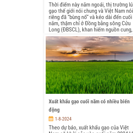
Thời điểm này năm ngoái, thị trường l
gạo thế giới nói chung và Việt Nam nói
riêng đã “bùng nổ” và kéo dài đến cuối
năm, thậm chí ở Đồng bằng sông Cửu
Long (ĐBSCL), khan hiếm nguồn cung,
giá tăng cao đã xảy ra. Nhưng với diễn
biến hiện nay, kịch bản của năm 2023 
lặp lại trong những tháng cuối năm ha
không?
Xuất khẩu gạo cuối năm có nhiều biến
động
1-8-2024
Theo dự báo, xuất khẩu gạo của Việt