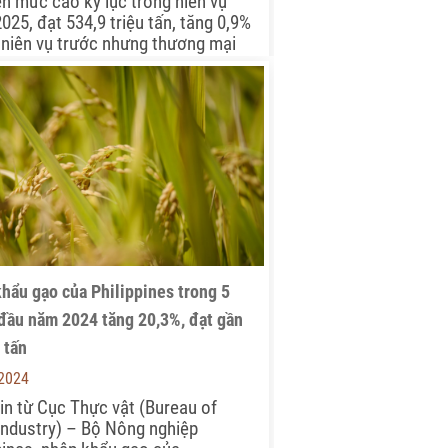
ên mức cao kỷ lục trong niên vụ
025, đạt 534,9 triệu tấn, tăng 0,9%
 niên vụ trước nhưng thương mại
àn cầu sẽ tiếp tục giảm. Với Việt
ản lượng sản xuất và xuất khẩu
ng này đều suy giảm trong niên vụ
hẩu gạo của Philippines trong 5
đầu năm 2024 tăng 20,3%, đạt gần
 tấn
-2024
in từ Cục Thực vật (Bureau of
Industry) – Bộ Nông nghiệp