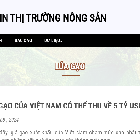
IN THỊ TRƯỜNG NÔNG SẢN
N
BÁO CÁO
DỮ LIỆU
LÚA GẠO
GẠO CỦA VIỆT NAM CÓ THỂ THU VỀ 5 TỶ US
 08 | 2024
đây, giá gạo xuất khẩu của Việt Nam chạm mức cao nhất t