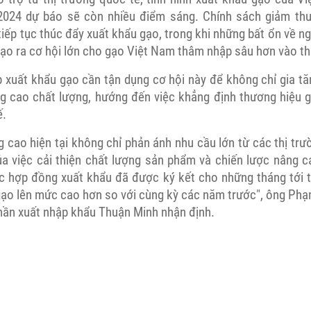
2024 dự báo sẽ còn nhiều điểm sáng. Chính sách giảm thuế
iếp tục thúc đẩy xuất khẩu gạo, trong khi những bất ổn về 
tạo ra cơ hội lớn cho gạo Việt Nam thâm nhập sâu hơn vào th
 xuất khẩu gạo cần tận dụng cơ hội này để không chỉ gia tă
 cao chất lượng, hướng đến việc khẳng định thương hiệu 
ế.
g cao hiện tại không chỉ phản ánh nhu cầu lớn từ các thị t
ủa việc cải thiện chất lượng sản phẩm và chiến lược nâng ca
c hợp đồng xuất khẩu đã được ký kết cho những tháng tới th
gạo lên mức cao hơn so với cùng kỳ các năm trước", ông Phạ
phần xuất nhập khẩu Thuận Minh nhận định.