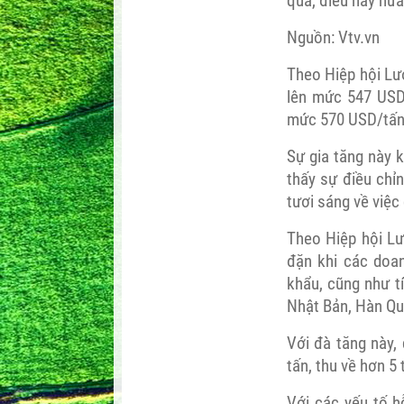
qua, điều này hứa
Nguồn: Vtv.vn
Theo Hiệp hội Lư
lên mức 547 USD
mức 570 USD/tấn 
Sự gia tăng này 
thấy sự điều chỉ
tươi sáng về việc
Theo Hiệp hội Lư
đặn khi các doa
khẩu, cũng như t
Nhật Bản, Hàn Qu
Với đà tăng này,
tấn, thu về hơn 5
Với các yếu tố h