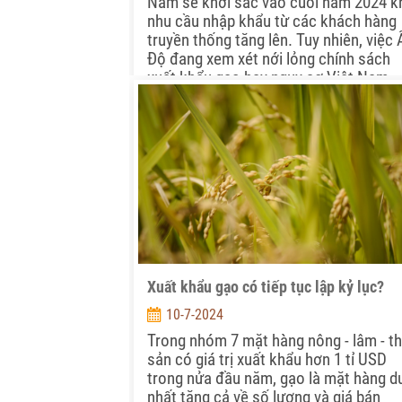
Nam sẽ khởi sắc vào cuối năm 2024 k
nhu cầu nhập khẩu từ các khách hàng
truyền thống tăng lên. Tuy nhiên, việc 
Độ đang xem xét nới lỏng chính sách
xuất khẩu gạo hay nguy cơ Việt Nam
không có đủ gạo xuất khẩu đang được
xem là những yếu tố có thể khiến thị
trường xuất khẩu gạo cuối năm 2024 
nhiều biến động…
Xuất khẩu gạo có tiếp tục lập kỷ lục?
10-7-2024
Trong nhóm 7 mặt hàng nông - lâm - t
sản có giá trị xuất khẩu hơn 1 tỉ USD
trong nửa đầu năm, gạo là mặt hàng d
nhất tăng cả về số lượng và giá bán