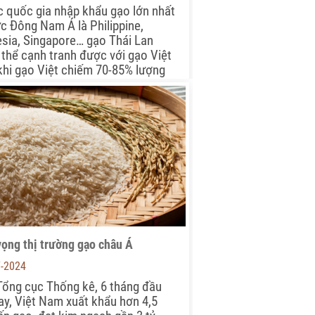
c quốc gia nhập khẩu gạo lớn nhất
c Đông Nam Á là Philippine,
sia, Singapore… gạo Thái Lan
thể cạnh tranh được với gạo Việt
hi gạo Việt chiếm 70-85% lượng
ập khẩu của các quốc gia này.
, gạo Thái Lan đã rất quyết liệt
đấu thầu hoặc tìm đơn hàng,
chỉ chiếm được 10-20% thị phần
y…
vọng thị trường gạo châu Á
7-2024
ổng cục Thống kê, 6 tháng đầu
y, Việt Nam xuất khẩu hơn 4,5