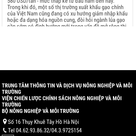
580 USD/tấn - mức thấp kể từ đầu năm đến nay.
Trong khi đó, một số thị trường xuất khẩu gạo chính
của Việt Nam cũng đang có xu hướng giảm nhập khẩu
hoặc đa dạng hóa nguồn cung, đòi hỏi ngành lúa gạo
cần sớm có định hướng mới trong vấn đề mở rộng thị
trường tiêu thụ.
TRUNG TÂM THÔNG TIN VÀ DỊCH VỤ NÔNG NGHIỆP VÀ MÔI
TRƯỜNG
VIỆN CHIẾN LƯỢC CHÍNH SÁCH NÔNG NGHIỆP VÀ MÔI
TRƯỜNG
BỘ NÔNG NGHIỆP VÀ MÔI TRƯỜNG
Số 16 Thụy Khuê Tây Hồ Hà Nội
Tel 04.62.93.86.32/04.3.9725154