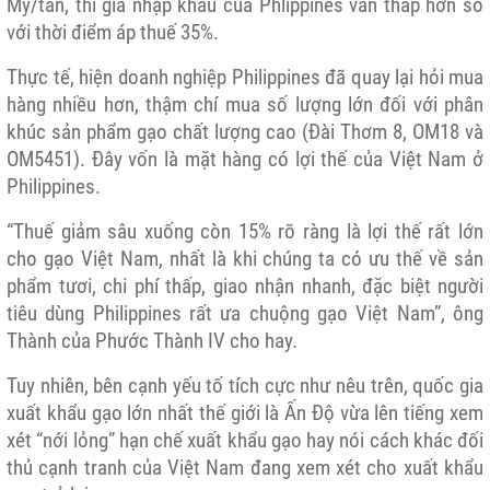
Mỹ/tấn, thì giá nhập khẩu của Phlippines vẫn thấp hơn so
với thời điểm áp thuế 35%.
Thực tế, hiện doanh nghiệp Philippines đã quay lại hỏi mua
hàng nhiều hơn, thậm chí mua số lượng lớn đối với phân
khúc sản phẩm gạo chất lượng cao (Đài Thơm 8, OM18 và
OM5451). Đây vốn là mặt hàng có lợi thế của Việt Nam ở
Philippines.
“Thuế giảm sâu xuống còn 15% rõ ràng là lợi thế rất lớn
cho gạo Việt Nam, nhất là khi chúng ta có ưu thế về sản
phẩm tươi, chi phí thấp, giao nhận nhanh, đặc biệt người
tiêu dùng Philippines rất ưa chuộng gạo Việt Nam”, ông
Thành của Phước Thành IV cho hay.
Tuy nhiên, bên cạnh yếu tố tích cực như nêu trên, quốc gia
xuất khẩu gạo lớn nhất thế giới là Ấn Độ vừa lên tiếng xem
xét “nới lỏng” hạn chế xuất khẩu gạo hay nói cách khác đối
thủ cạnh tranh của Việt Nam đang xem xét cho xuất khẩu