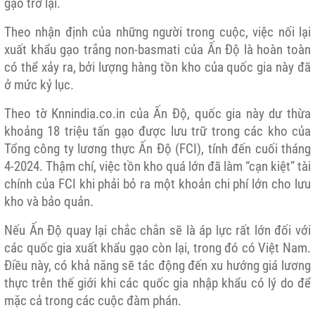
gạo trở lại.
Theo nhận định của những người trong cuộc, việc nối lại
xuất khẩu gạo trắng non-basmati của Ấn Độ là hoàn toàn
có thể xảy ra, bởi lượng hàng tồn kho của quốc gia này đã
ở mức kỷ lục.
Theo tờ Knnindia.co.in của Ấn Độ, quốc gia này dư thừa
khoảng 18 triệu tấn gạo được lưu trữ trong các kho của
Tổng công ty lương thực Ấn Độ (FCI), tính đến cuối tháng
4-2024. Thậm chí, việc tồn kho quá lớn đã làm “cạn kiệt” tài
chính của FCI khi phải bỏ ra một khoản chi phí lớn cho lưu
kho và bảo quản.
Nếu Ấn Độ quay lại chắc chắn sẽ là áp lực rất lớn đối với
các quốc gia xuất khẩu gạo còn lại, trong đó có Việt Nam.
Điều này, có khả năng sẽ tác động đến xu hướng giá lương
thực trên thế giới khi các quốc gia nhập khẩu có lý do để
mặc cả trong các cuộc đàm phán.