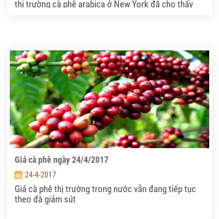
thị trường cà phê arabica ở New York đã cho thấy
các nhà đầu cơ không chuyên giảm vị thế mua ròng
xuống còn 162,96% trong suốt tuần giao dịch đến
thứ Ba ngày 18.04; để đăng kí một vị thế mua ròng
trị giá 10,544 lot trong ngày. Vị thế mua ròng này
tương đương với 2.989.177 bao đã được thanh lý
gần hết và nhóm các nhà đầu cơ này quay trở lại vị
thế bán ròng do họ đã có kinh nghiệm sau sự đảo
chiều khó dự đoán của thị trường cà phê Arabica ở
New Yorktrong nửa cuối tuần trước.
Giá cà phê ngày 24/4/2017
24-4-2017
Giá cà phê thị trường trong nước vẫn đang tiếp tục
theo đà giảm sút