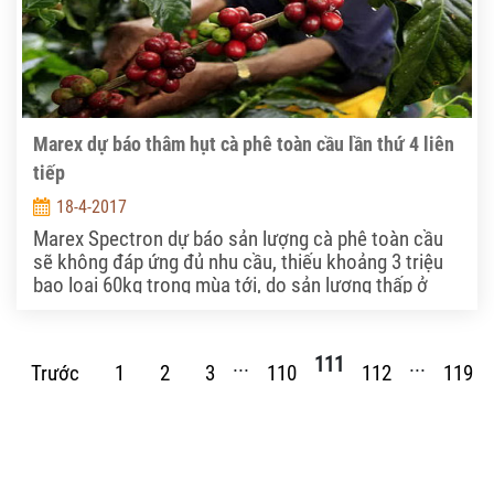
Marex dự báo thâm hụt cà phê toàn cầu lần thứ 4 liên
tiếp
18-4-2017
Marex Spectron dự báo sản lượng cà phê toàn cầu
sẽ không đáp ứng đủ nhu cầu, thiếu khoảng 3 triệu
bao loại 60kg trong mùa tới, do sản lượng thấp ở
Brazil, quốc gia trồng cà phê hàng đầu. Đây là lần
thâm hụt thứ tư liên tiếp.
...
111
...
Trước
1
2
3
110
112
119