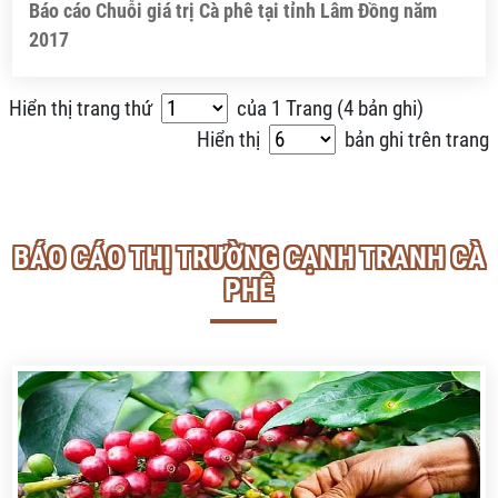
Báo cáo Chuỗi giá trị Cà phê tại tỉnh Lâm Đồng năm
2017
Hiển thị trang thứ
của
1
Trang (
4 bản ghi
)
Hiển thị
bản ghi trên trang
BÁO CÁO THỊ TRƯỜNG CẠNH TRANH CÀ
PHÊ