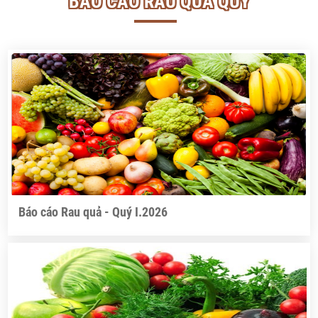
BÁO CÁO RAU QUẢ QUÝ
Báo cáo Rau quả - Quý I.2026