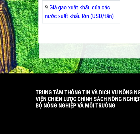
9.
Giá gạo xuất khẩu của các
nước xuất khẩu lớn (USD/tấn)
TRUNG TÂM THÔNG TIN VÀ DỊCH VỤ NÔNG N
VIỆN CHIẾN LƯỢC CHÍNH SÁCH NÔNG NGHIỆ
BỘ NÔNG NGHIỆP VÀ MÔI TRƯỜNG