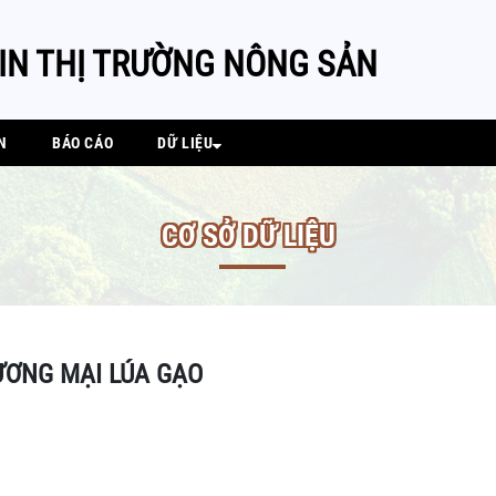
IN THỊ TRƯỜNG NÔNG SẢN
N
BÁO CÁO
DỮ LIỆU
CƠ SỞ DỮ LIỆU
ƠNG MẠI LÚA GẠO