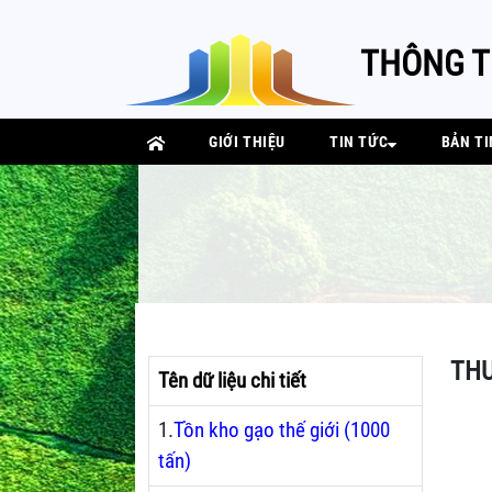
THÔNG T
GIỚI THIỆU
TIN TỨC
BẢN TI
THƯ
Tên dữ liệu chi tiết
1.
Tồn kho gạo thế giới (1000
tấn)