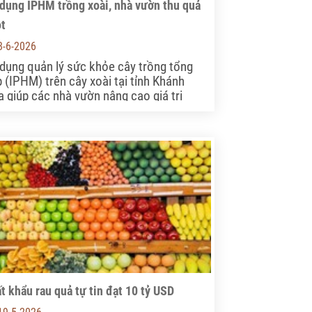
dụng IPHM trồng xoài, nhà vườn thu quả
t
8-6-2026
dụng quản lý sức khỏe cây trồng tổng
 (IPHM) trên cây xoài tại tỉnh Khánh
 giúp các nhà vườn nâng cao giá trị
g sản, bảo vệ sức khỏe cộng đồng.
t khẩu rau quả tự tin đạt 10 tỷ USD