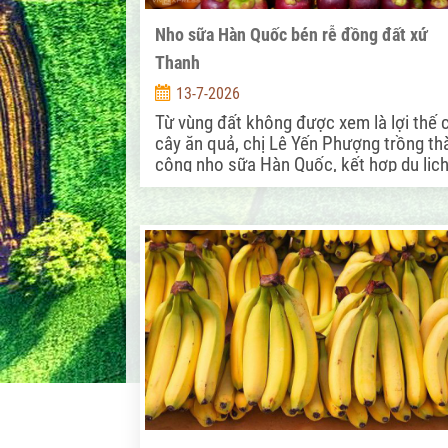
Nho sữa Hàn Quốc bén rễ đồng đất xứ
Thanh
13-7-2026
Từ vùng đất không được xem là lợi thế 
cây ăn quả, chị Lê Yến Phượng trồng th
công nho sữa Hàn Quốc, kết hợp du lịch
mở hướng mới nâng cao giá trị.