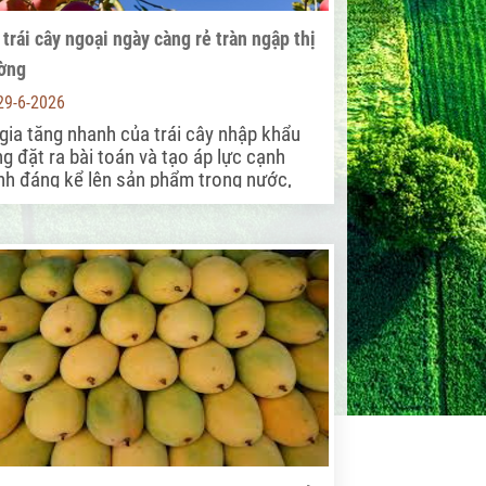
 trái cây ngoại ngày càng rẻ tràn ngập thị
ờng
29-6-2026
gia tăng nhanh của trái cây nhập khẩu
g đặt ra bài toán và tạo áp lực cạnh
nh đáng kể lên sản phẩm trong nước,
 biệt ở phân khúc trung cấp.