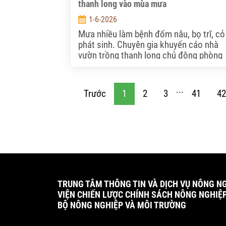
thanh long vào mùa mưa
1-6-2026
Mưa nhiều làm bệnh đốm nâu, bọ trĩ, cỏ
phát sinh. Chuyên gia khuyến cáo nhà
vườn trồng thanh long chủ động phòng
ngừa sớm để bảo vệ năng suất, chất lư
trái.
...
Trước
1
2
3
41
42
TRUNG TÂM THÔNG TIN VÀ DỊCH VỤ NÔNG N
VIỆN CHIẾN LƯỢC CHÍNH SÁCH NÔNG NGHIỆ
BỘ NÔNG NGHIỆP VÀ MÔI TRƯỜNG