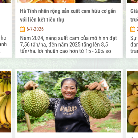
Hà Tĩnh nhân rộng sản xuất cam hữu cơ gắn
Giá
với liên kết tiêu thụ
trư
6-7-2026
cho
Năm 2024, năng suất cam của mô hình đạt
Sự 
ành
7,56 tấn/ha, đến năm 2025 tăng lên 8,5
đan
,
tấn/ha, lợi nhuận cao hơn từ 15 - 20% so
tra
với phương thức sản xuất truyền thống.
đặc