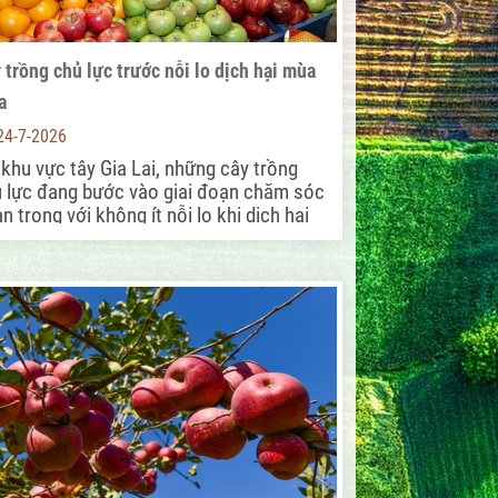
 trồng chủ lực trước nỗi lo dịch hại mùa
a
24-7-2026
 khu vực tây Gia Lai, những cây trồng
 lực đang bước vào giai đoạn chăm sóc
n trọng với không ít nỗi lo khi dịch hại
y càng gia tăng trong mùa mưa.