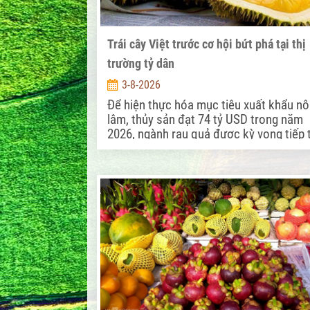
Trái cây Việt trước cơ hội bứt phá tại thị
trường tỷ dân
3-8-2026
Để hiện thực hóa mục tiêu xuất khẩu nô
lâm, thủy sản đạt 74 tỷ USD trong năm
2026, ngành rau quả được kỳ vọng tiếp 
là một trong những động lực tăng trưở
quan trọng.