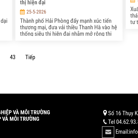
thị hiện đại
Xuấ
25-5-2026
thá
 dại
Thành phố Hải Phòng đẩy mạnh xúc tiến
tự 
thương mại, đưa vải thiều Thanh Hà vào hệ
cả 
thống siêu thị hiện đại nhằm mở rộng thị
ợng
trường tiêu thụ, nâng cao giá trị nông sản.
43
Tiếp
GHIỆP VÀ MÔI TRƯỜNG
Số 16 Thụy K
P VÀ MÔI TRƯỜNG
Tel 04.62.93
Email:inf