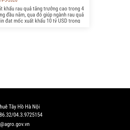
19-5-2026
t khẩu rau quả tăng trưởng cao trong 4
ng đầu năm, qua đó giúp ngành rau quả
tin đạt mốc xuất khẩu 10 tỷ USD trong
năm nay.
huê Tây Hồ Hà Nội
.86.32/04.3.9725154
o@agro.gov.vn