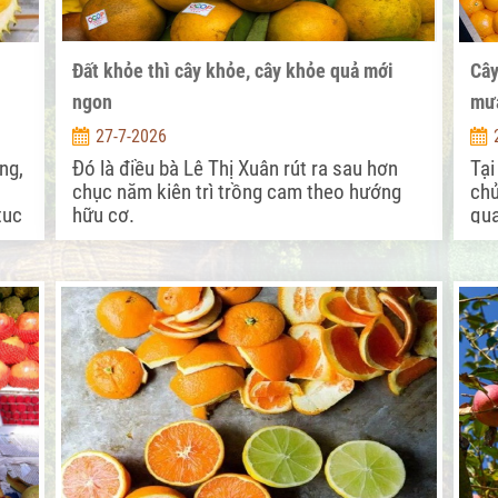
Đất khỏe thì cây khỏe, cây khỏe quả mới
Cây
ngon
mư
27-7-2026
ng,
Đó là điều bà Lê Thị Xuân rút ra sau hơn
Tại
chục năm kiên trì trồng cam theo hướng
chủ
tục
hữu cơ.
qua
ng
ngà