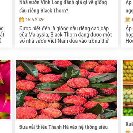
u
Nhà vườn Vĩnh Long đánh giá gì về giống
Áp 
sầu riêng Black Thorn?
ngọ
15-6-2026
ng
Được biết đến là giống sầu riêng cao cấp
Áp 
át
của Malaysia, Black Thorn đang được một
hợp
ả
số nhà vườn Việt Nam đưa vào trồng thử
Hòa
nghiệm .
nôn
Xuấ
Đưa vải thiều Thanh Hà vào hệ thống siêu