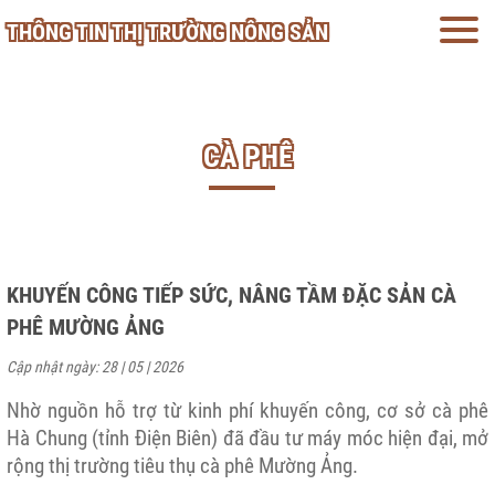
THÔNG TIN THỊ TRƯỜNG NÔNG SẢN
CÀ PHÊ
KHUYẾN CÔNG TIẾP SỨC, NÂNG TẦM ĐẶC SẢN CÀ
PHÊ MƯỜNG ẢNG
Cập nhật ngày: 28 | 05 | 2026
Nhờ nguồn hỗ trợ từ kinh phí khuyến công, cơ sở cà phê
Hà Chung (tỉnh Điện Biên) đã đầu tư máy móc hiện đại, mở
rộng thị trường tiêu thụ cà phê Mường Ảng.