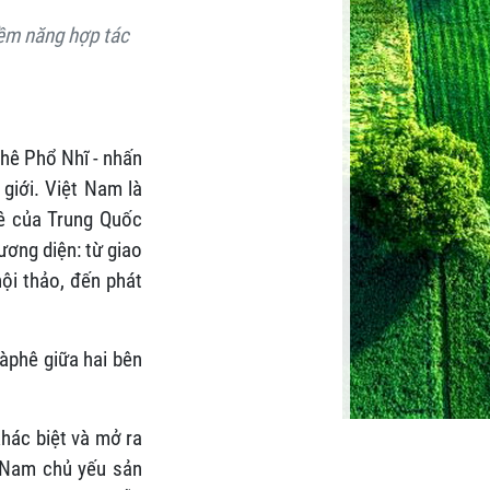
iềm năng hợp tác
hê Phổ Nhĩ - nhấn
giới. Việt Nam là
phê của Trung Quốc
ương diện: từ giao
ội thảo, đến phát
àphê giữa hai bên
hác biệt và mở ra
t Nam chủ yếu sản