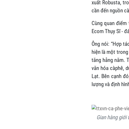
xuất Robusta, tr
cần đến nguồn càp
Cùng quan điểm 
Ecom Thụy Sĩ - đá
Ông nói: “Hợp tá
hiện là một trong
tăng hằng năm. Tr
văn hóa càphê, d
Lạt. Bên cạnh đó
lượng và định hì
Gian hàng giới 