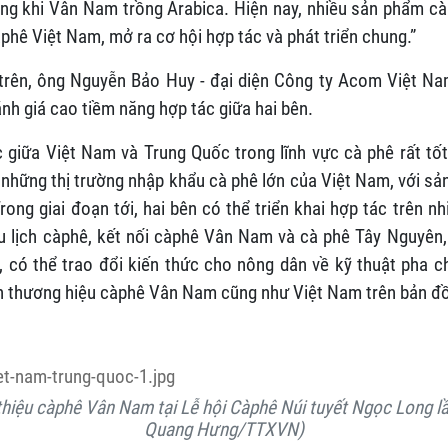
ong khi Vân Nam trồng Arabica. Hiện nay, nhiều sản phẩm 
hê Việt Nam, mở ra cơ hội hợp tác và phát triển chung.”
trên, ông Nguyễn Bảo Huy - đại diện Công ty Acom Việt Na
nh giá cao tiềm năng hợp tác giữa hai bên.
c giữa Việt Nam và Trung Quốc trong lĩnh vực cà phê rất tố
 những thị trường nhập khẩu cà phê lớn của Việt Nam, với s
ong giai đoạn tới, hai bên có thể triển khai hợp tác trên n
u lịch càphê, kết nối càphê Vân Nam và cà phê Tây Nguyên,
, có thể trao đổi kiến thức cho nông dân về kỹ thuật pha c
nh thương hiệu càphê Vân Nam cũng như Việt Nam trên bản đồ 
thiệu càphê Vân Nam tại Lễ hội Càphê Núi tuyết Ngọc Long lầ
Quang Hưng/TTXVN)