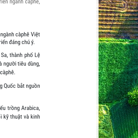
riển ngành càphê,
 ngành càphê Việt
iển đáng chú ý.
 Sa, thành phố Lệ
à người tiêu dùng,
 càphê.
ng Quốc bắt nguồn
ếu trồng Arabica,
 kỹ thuật và kinh