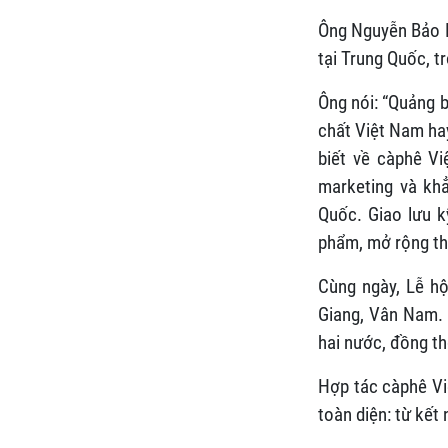
Ông Nguyễn Bảo H
tại Trung Quốc, 
Ông nói: “Quảng 
chất Việt Nam hay
biết về càphê V
marketing và khẳ
Quốc. Giao lưu k
phẩm, mở rộng thị
Cùng ngày, Lễ hộ
Giang, Vân Nam. 
hai nước, đồng th
Hợp tác càphê Vi
toàn diện: từ kết