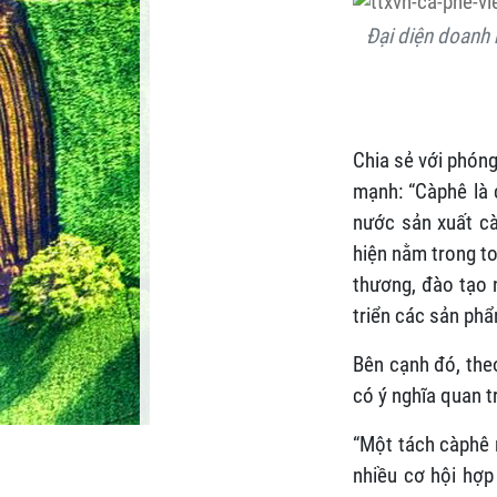
Đại diện doanh 
Chia sẻ với phón
mạnh: “Càphê là 
nước sản xuất cà 
hiện nằm trong to
thương, đào tạo 
triển các sản phẩ
Bên cạnh đó, the
có ý nghĩa quan t
“Một tách càphê 
nhiều cơ hội hợp