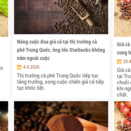
Nóng cuộc đua giá cả tại thị trường cà
Giá cà
phê Trung Quốc, ông lớn Starbucks không
cung b
nằm ngoài cuộc
28-
4-5-2026
ến
Giá cà
Thị trường cà phê Trung Quốc tiếp tục
tại Tr
tăng trưởng, song cuộc chiến giá cả tiếp
chuỗi 
tục khốc liệt.
khi ng
chặt.