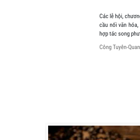
Các lễ hội, chươn
cầu nối văn hóa,
hợp tác song phư
Công Tuyên-Qua