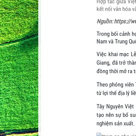
Hợp tác giữa Việ
kết nối văn hóa v
Nguồn: https://w
Trong bối cảnh h
Nam và Trung Quốc
Việc khai mạc Lễ
Giang, đã trở thà
đồng thời mở ra t
Theo phóng viên 
từ lợi thế địa lý 
Tây Nguyên Việt 
tạo nên sự bổ su
nghiệm sản xuất.