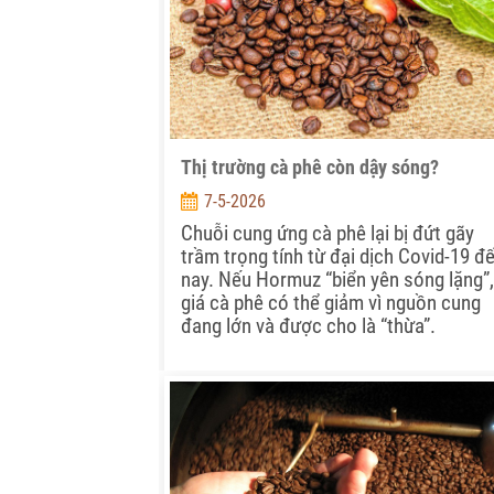
Thị trường cà phê còn dậy sóng?
7-5-2026
Chuỗi cung ứng cà phê lại bị đứt gãy
trầm trọng tính từ đại dịch Covid-19 đ
nay. Nếu Hormuz “biển yên sóng lặng”,
giá cà phê có thể giảm vì nguồn cung
đang lớn và được cho là “thừa”.