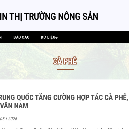
IN THỊ TRƯỜNG NÔNG SẢN
N
BÁO CÁO
DỮ LIỆU
CÀ PHÊ
RUNG QUỐC TĂNG CƯỜNG HỢP TÁC CÀ PHÊ,
I VÂN NAM
 05 | 2026