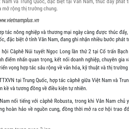
t Nam và Trung Quốc, đặc biệt tại Vân Nam, thúc đẩy phát t
à mở rộng thị trường chung.
ww.vietnamplus.vn
ợp tác nông nghiệp và thương mại ngày càng được thúc đẩy,
, đặc biệt ở tỉnh Vân Nam, đang ghi nhận nhiều bước phát tr
 hội Càphê Núi tuyết Ngọc Long lần thứ 2 tại Cổ trấn Bạch
nh điểm nhấn quan trọng, kết nối doanh nghiệp, chuyên gia v
riển vọng hợp tác sâu rộng về văn hóa, kỹ thuật và thị trường
TTXVN tại Trung Quốc, hợp tác càphê giữa Việt Nam và Tru
liền kề và tương đồng về điều kiện tự nhiên.
Nam nổi tiếng với càphê Robusta, trong khi Vân Nam chủ y
ng hoàn hảo về nguồn cung, đồng thời mở ra cơ hội trao đổi