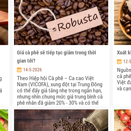
Giá cà phê sẽ tiếp tục giảm trong thời
Xuất k
gian tới?
12-
Nguồn
14-5-2026
cà phê
g
Theo Hiệp hội Cà phê – Ca cao Việt
Việt đ
Nam (VICOFA), xung đột tại Trung Đông
và cạn
á
có thể đẩy giá tăng nhẹ trong ngắn hạn,
nhưng nhìn chung mức giá trung bình cà
phê nhân đã giảm 20% - 30% và có thể
giảm hơn nữa so với năm 2025.