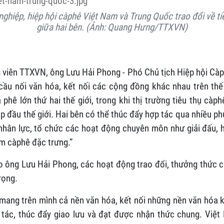
nghiệp, hiệp hội càphê Việt Nam và Trung Quốc trao đổi về t
giữa hai bên. (Ảnh: Quang Hưng/TTXVN)
g viên TTXVN, ông Lưu Hải Phong - Phó Chủ tịch Hiệp hội Càp
cầu nối văn hóa, kết nối các cộng đồng khác nhau trên thế 
phê lớn thứ hai thế giới, trong khi thị trường tiêu thụ cà
p đầu thế giới. Hai bên có thể thúc đẩy hợp tác qua nhiều ph
nhân lực, tổ chức các hoạt động chuyên môn như giải đấu, h
m càphê đặc trưng.”
o ông Lưu Hải Phong, các hoạt động trao đổi, thưởng thức c
rọng.
mang trên mình cả nền văn hóa, kết nối những nền văn hóa k
 tác, thúc đẩy giao lưu và đạt được nhận thức chung. Việ