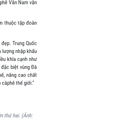
càphê Vân Nam vẫn
m thuộc tập đoàn
t đẹp. Trung Quốc
ản lượng nhập khẩu
hiều khía cạnh như
 đặc biệt vùng Đà
hế, nâng cao chất
càphê thế giới.”
n thứ hai. (Ảnh: