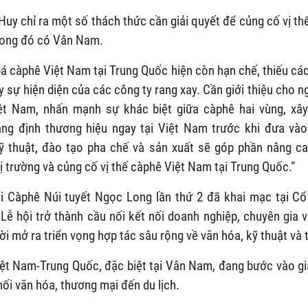
uy chỉ ra một số thách thức cần giải quyết để củng cố vị th
trong đó có Vân Nam.
bá càphê Việt Nam tại Trung Quốc hiện còn hạn chế, thiếu c
 sự hiện diện của các công ty rang xay. Cần giới thiệu cho
iệt Nam, nhấn mạnh sự khác biệt giữa càphê hai vùng, xây
ng định thương hiệu ngay tại Việt Nam trước khi đưa vào
ỹ thuật, đào tạo pha chế và sản xuất sẽ góp phần nâng c
 trường và củng cố vị thế càphê Việt Nam tại Trung Quốc.”
i Càphê Núi tuyết Ngọc Long lần thứ 2 đã khai mạc tại Cổ
Lễ hội trở thành cầu nối kết nối doanh nghiệp, chuyên gia v
ời mở ra triển vọng hợp tác sâu rộng về văn hóa, kỹ thuật và 
ệt Nam-Trung Quốc, đặc biệt tại Vân Nam, đang bước vào gia
 nối văn hóa, thương mại đến du lịch.