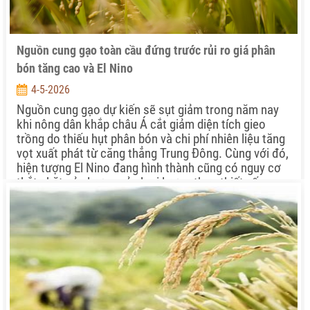
Nguồn cung gạo toàn cầu đứng trước rủi ro giá phân
bón tăng cao và El Nino
4-5-2026
Nguồn cung gạo dự kiến sẽ sụt giảm trong năm nay
khi nông dân khắp châu Á cắt giảm diện tích gieo
trồng do thiếu hụt phân bón và chi phí nhiên liệu tăng
vọt xuất phát từ căng thẳng Trung Đông. Cùng với đó,
hiện tượng El Nino đang hình thành cũng có nguy cơ
thắt chặt sản lượng của loại lương thực thiết yếu
được tiêu thụ nhiều nhất thế giới này.