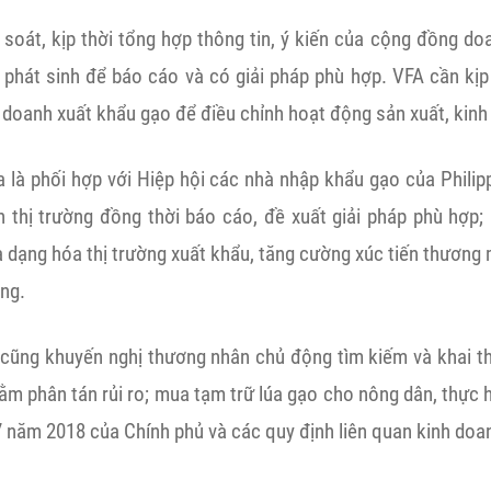
 soát, kịp thời tổng hợp thông tin, ý kiến của cộng đồng d
phát sinh để báo cáo và có giải pháp phù hợp. VFA cần kịp t
 doanh xuất khẩu gạo để điều chỉnh hoạt động sản xuất, kinh
 là phối hợp với Hiệp hội các nhà nhập khẩu gạo của Philip
n thị trường đồng thời báo cáo, đề xuất giải pháp phù hợp;
a dạng hóa thị trường xuất khẩu, tăng cường xúc tiến thương mạ
ống.
ũng khuyến nghị thương nhân chủ động tìm kiếm và khai th
m phân tán rủi ro; mua tạm trữ lúa gạo cho nông dân, thực 
7 năm 2018 của Chính phủ và các quy định liên quan kinh doa