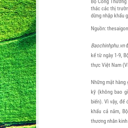
Bộ Công Thương k
thác các thị trườ
dừng nhập khẩu g
Nguồn: thesaigon
Baochinhphu.vn
đ
kể từ ngày 1-9, 
thực Việt Nam (V
Những mặt hàng g
kỹ (không bao g
biến). Vì vậy, đ
khẩu cả năm, Bộ
thương nhân kinh 