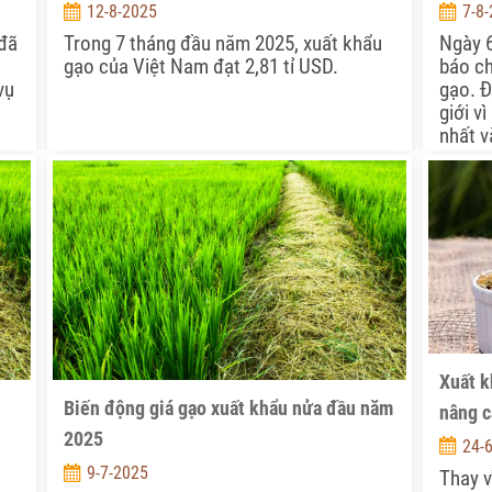
12-8-2025
7-8
 đã
Trong 7 tháng đầu năm 2025, xuất khẩu
Ngày 6
gạo của Việt Nam đạt 2,81 tỉ USD.
báo c
vụ
gạo. Đ
giới v
nhất v
VN.
Xuất k
Biến động giá gạo xuất khẩu nửa đầu năm
nâng c
2025
24-
9-7-2025
Thay v