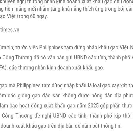
huyến nghị thương nhân kinh doanh xuất khẩu gạo chủ động
ng tiềm năng mới nhằm tăng khả năng thích ứng trong bối cả
ạo Việt trong 60 ngày.
times.vn
ưa tin, trước việc Philippines tạm dừng nhập khẩu gạo Việt 
Bộ Công Thương đã có văn bản gửi UBND các tỉnh, thành phố 
FA), các thương nhân kinh doanh xuất khẩu gạo.
ạo mà Philippines tạm dừng nhập khẩu là loại gạo xay xát th
ồm các giống gạo đặc sản không được nông dân địa phư
ể đảm bảo hoạt động xuất khẩu gạo năm 2025 góp phần thực h
 Công Thương đề nghị UBND các tỉnh, thành phố kịp thời t
doanh xuất khẩu gạo trên địa bàn để nắm bắt thông tin.