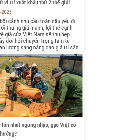
ữ vị trí xuất khẩu thứ 2 thế giới
8-2025
bối cảnh nhu cầu toàn cầu yếu đi
ối thủ hạ giá mạnh, lợi thế cạnh
về giá của Việt Nam sẽ thu hẹp.
ày đòi hỏi chuyển trọng tâm từ
ản lượng sang nâng cao giá trị sản
c lớn nhất ngưng nhập, gạo Việt có
 hưởng?