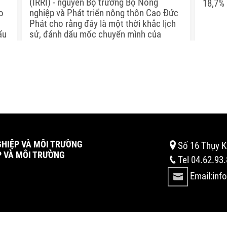
(IRRI) - nguyên Bộ trưởng Bộ Nông
18,7% 
o
nghiệp và Phát triển nông thôn Cao Đức
Phát cho rằng đây là một thời khắc lịch
ẩu
sử, đánh dấu mốc chuyển mình của
u
ngành nông nghiệp.
GHIỆP VÀ MÔI TRƯỜNG
Số 16 Thụy K
P VÀ MÔI TRƯỜNG
Tel 04.62.93
Email:inf