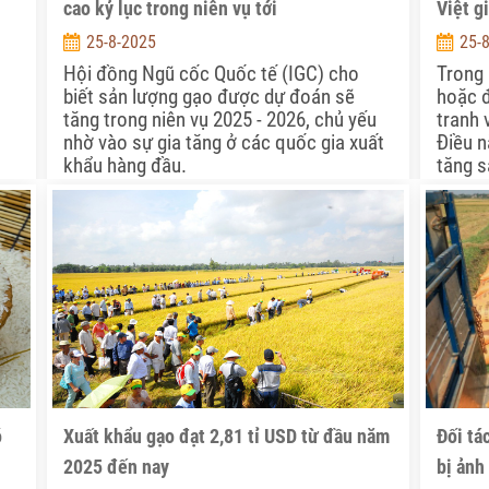
cao kỷ lục trong niên vụ tới
Việt gi
25-8-2025
25-
Hội đồng Ngũ cốc Quốc tế (IGC) cho
Trong 
biết sản lượng gạo được dự đoán sẽ
hoặc đ
tăng trong niên vụ 2025 - 2026, chủ yếu
tranh 
nhờ vào sự gia tăng ở các quốc gia xuất
Điều n
khẩu hàng đầu.
tăng s
phẩm.
ó
Xuất khẩu gạo đạt 2,81 tỉ USD từ đầu năm
Đối tá
2025 đến nay
bị ảnh