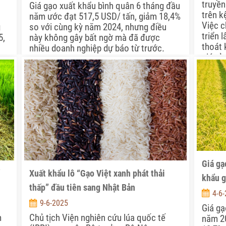
truyền
Giá gạo xuất khẩu bình quân 6 tháng đầu
trên k
năm ước đạt 517,5 USD/ tấn, giảm 18,4%
Việc c
g
so với cùng kỳ năm 2024, nhưng điều
triển 
5,
này không gây bất ngờ mà đã được
thoát 
nhiều doanh nghiệp dự báo từ trước.
giá rẻ
của gạ
Giá gạ
Xuất khẩu lô “Gạo Việt xanh phát thải
khẩu g
thấp” đầu tiên sang Nhật Bản
4-6
9-6-2025
Giá gạ
m
Chủ tịch Viện nghiên cứu lúa quốc tế
năm 2