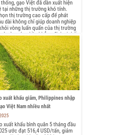
 thống, gạo Việt đã dần xuất hiện
ệ tại những thị trường khó tính.
họn thị trường cao cấp để phát
lâu dài không chỉ giúp doanh nghiệp
khỏi vòng luẩn quẩn của thị trường
 mà còn góp phần khẳng định vị thế
o Việt trên thị trường quốc tế.
o xuất khẩu giảm, Philippines nhập
ạo Việt Nam nhiều nhất
-2025
o xuất khẩu bình quân 5 tháng đầu
025 ước đạt 516,4 USD/tấn, giảm