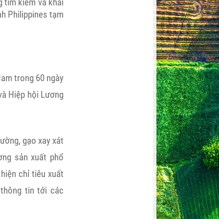
 tìm kiếm và khai
nh Philippines tạm
Nam trong 60 ngày
và Hiệp hội Lương
ường, gạo xay xát
ơng sản xuất phổ
iện chỉ tiêu xuất
hông tin tới các