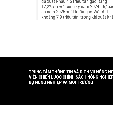
đã xuất khẩu 4,5 triệu tấn gạo, tăng
12,2% so với cùng kỳ năm 2024. Dự bá
cả năm 2025 xuất khẩu gạo Việt đạt
khoảng 7,9 triệu tấn, trong khi xuất kh
gạo của Thái Lan chỉ đạt khoảng 7 triệ
tấn...
TRUNG TÂM THÔNG TIN VÀ DỊCH VỤ NÔNG N
VIỆN CHIẾN LƯỢC CHÍNH SÁCH NÔNG NGHIỆ
BỘ NÔNG NGHIỆP VÀ MÔI TRƯỜNG