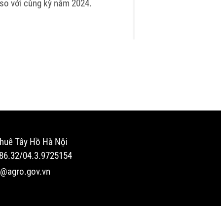
so với cùng kỳ năm 2024.
huê Tây Hồ Hà Nội
.86.32/04.3.9725154
o@agro.gov.vn