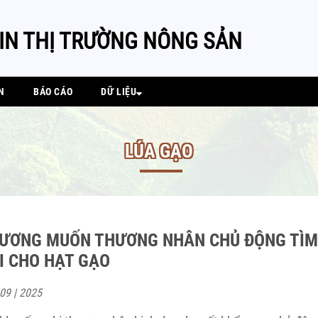
IN THỊ TRƯỜNG NÔNG SẢN
N
BÁO CÁO
DỮ LIỆU
LÚA GẠO
ƯƠNG MUỐN THƯƠNG NHÂN CHỦ ĐỘNG TÌM
 CHO HẠT GẠO
 09 | 2025