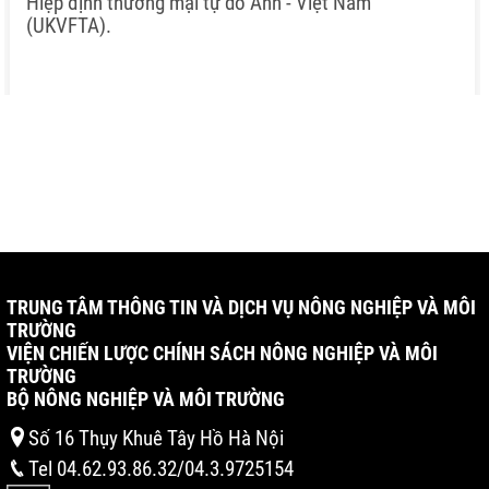
Hiệp định thương mại tự do Anh - Việt Nam
(UKVFTA).
TRUNG TÂM THÔNG TIN VÀ DỊCH VỤ NÔNG NGHIỆP VÀ MÔI
TRƯỜNG
VIỆN CHIẾN LƯỢC CHÍNH SÁCH NÔNG NGHIỆP VÀ MÔI
TRƯỜNG
BỘ NÔNG NGHIỆP VÀ MÔI TRƯỜNG
Số 16 Thụy Khuê Tây Hồ Hà Nội
Tel 04.62.93.86.32/04.3.9725154