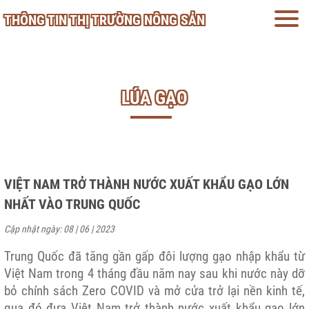
THÔNG TIN THỊ TRƯỜNG NÔNG SẢN
LÚA GẠO
VIỆT NAM TRỞ THÀNH NƯỚC XUẤT KHẨU GẠO LỚN
NHẤT VÀO TRUNG QUỐC
Cập nhật ngày: 08 | 06 | 2023
Trung Quốc đã tăng gần gấp đôi lượng gạo nhập khẩu từ
Việt Nam trong 4 tháng đầu năm nay sau khi nước này dỡ
bỏ chính sách Zero COVID và mở cửa trở lại nền kinh tế,
qua đó đưa Việt Nam trở thành nước xuất khẩu gạo lớn