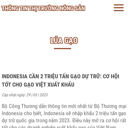
THÔNG TIN THỊ TRƯỜNG NÔNG SẢN
LÚA GẠO
INDONESIA CẦN 2 TRIỆU TẤN GẠO DỰ TRỮ: CƠ HỘI
TỐT CHO GẠO VIỆT XUẤT KHẨU
Cập nhật ngày: 29 | 03 | 2023
Bộ Công Thương dẫn thông tin mới nhất từ Bộ Thương mại
Indonesia cho biết, Indonesia sẽ nhập khẩu 2 triệu tấn gạo
dự trữ quốc gia trong năm 2023. Điều này mở ra cơ hội rất
tốt cho các doanh nghiệp xuất khẩu gạo của Việt Nam.