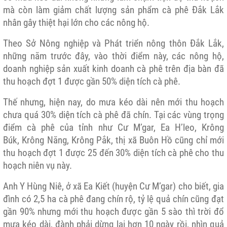
mà còn làm giảm chất lượng sản phẩm cà phê Đắk Lắk
nhân gây thiệt hại lớn cho các nông hộ.
Theo Sở Nông nghiệp và Phát triển nông thôn Đắk Lắk,
những năm trước đây, vào thời điểm này, các nông hộ,
doanh nghiệp sản xuất kinh doanh cà phê trên địa bàn đã
thu hoạch đợt 1 được gần 50% diện tích cà phê.
Thế nhưng, hiện nay, do mưa kéo dài nên mới thu hoạch
chưa quá 30% diện tích cà phê đã chín. Tại các vùng trọng
điểm cà phê của tỉnh như
Cư M’gar
,
Ea H’leo
, Krông
Búk,
Krông Năng
,
Krông Pắk
, thị xã Buôn Hồ cũng chỉ mới
thu hoạch đợt 1 được 25 đến 30% diện tích cà phê cho thu
hoạch niên vụ này.
Anh Y Hùng Niê, ở xã Ea Kiết (huyện Cư M’gar) cho biết, gia
đình có 2,5 ha cà phê đang chín rộ, tỷ lệ quả chín cũng đạt
gần 90% nhưng mới thu hoạch được gần 5 sào thì trời đổ
mưa kéo dài, đành phải dừng lại hơn 10 ngày rồi, nhìn quả