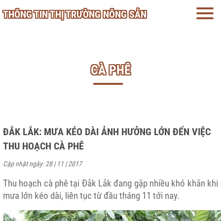
THÔNG TIN THỊ TRƯỜNG NÔNG SẢN
CÀ PHÊ
ĐẮK LẮK: MƯA KÉO DÀI ẢNH HƯỞNG LỚN ĐẾN VIỆC
THU HOẠCH CÀ PHÊ
Cập nhật ngày: 28 | 11 | 2017
Thu hoạch cà phê tại Đắk Lắk đang gặp nhiều khó khăn khi
mưa lớn kéo dài, liên tục từ đầu tháng 11 tới nay.