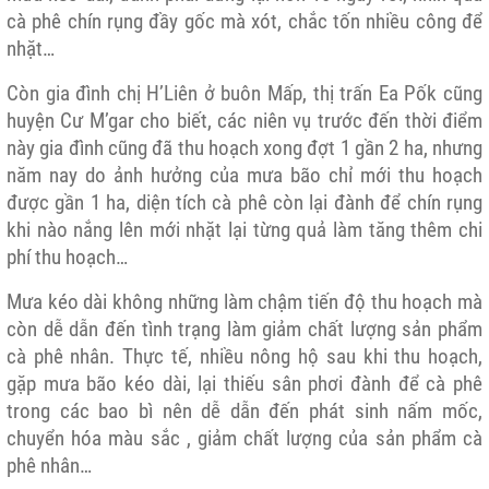
cà phê chín rụng đầy gốc mà xót, chắc tốn nhiều công để
nhặt…
Còn gia đình chị H’Liên ở buôn Mấp, thị trấn Ea Pốk cũng
huyện Cư M’gar cho biết, các niên vụ trước đến thời điểm
này gia đình cũng đã thu hoạch xong đợt 1 gần 2 ha, nhưng
năm nay do ảnh hưởng của mưa bão chỉ mới thu hoạch
được gần 1 ha, diện tích cà phê còn lại đành để chín rụng
khi nào nắng lên mới nhặt lại từng quả làm tăng thêm chi
phí thu hoạch…
Mưa kéo dài không những làm chậm tiến độ thu hoạch mà
còn dễ dẫn đến tình trạng làm giảm chất lượng sản phẩm
cà phê nhân. Thực tế, nhiều nông hộ sau khi thu hoạch,
gặp mưa bão kéo dài, lại thiếu sân phơi đành để cà phê
trong các bao bì nên dễ dẫn đến phát sinh nấm mốc,
chuyển hóa màu sắc , giảm chất lượng của sản phẩm cà
phê nhân…