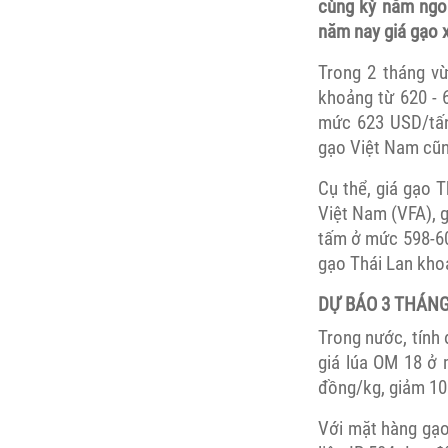
cùng kỳ năm ngoá
năm nay giá gạo 
Trong 2 tháng v
khoảng từ 620 - 
mức 623 USD/tấn
gạo Việt Nam cũn
Cụ thể, giá gạo 
Việt Nam (VFA), 
tấm ở mức 598-60
gạo Thái Lan kho
DỰ BÁO 3 THÁN
Trong nước, tính 
giá lúa OM 18 ở 
đồng/kg, giảm 10
Với mặt hàng gạo