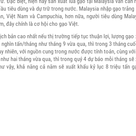
ữ. Đặc biệt, hiện nay sản xuất lúa gạo tại Malaysia vẫn cần
ầu tiêu dùng và dự trữ trong nước. Malaysia nhập gạo trắng 
an, Việt Nam và Campuchia, hơn nữa, người tiêu dùng Malay
m, đây chính là cơ hội cho gạo Việt.
ịch bản cao nhất nếu thị trường tiếp tục thuận lợi, lượng gạo
 nghìn tấn/tháng như tháng 9 vừa qua, thì trong 3 tháng cuố
Tuy nhiên, với nguồn cung trong nước được tính toán, cùng với
 như hai tháng vừa qua, thì trong quý 4 dự báo mỗi tháng sẽ
hư vậy, khả năng cả năm sẽ xuất khẩu kỷ lục 8 triệu tấn gạ