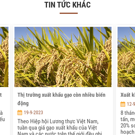
TIN TỨC KHÁC
t
Thị trường xuất khẩu gạo còn nhiều biến
Xuất k
động
12-
và
8 thán
19-9-2023
Nếu
tấn, m
Theo Hiệp hội Lương thực Việt Nam,
20% so
tuần qua giá gạo xuất khẩu của Việt
hoạch
Nam và các nước trên thế giới đều ghi