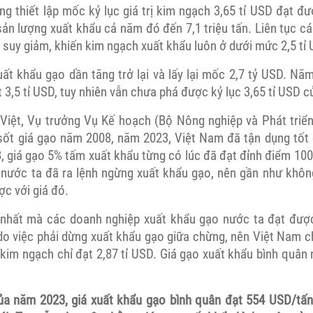
ng thiết lập mốc kỷ lục giá trị kim ngạch 3,65 tỉ USD đạt đ
sản lượng xuất khẩu cả năm đó đến 7,1 triệu tấn. Liên tục c
 suy giảm, khiến kim ngạch xuất khẩu luôn ở dưới mức 2,5 tỉ 
ất khẩu gạo dần tăng trở lại và lấy lại mốc 2,7 tỷ USD. Nă
 3,5 tỉ USD, tuy nhiên vẫn chưa phá được kỷ lục 3,65 tỉ USD 
iệt, Vụ trưởng Vụ Kế hoạch (Bộ Nông nghiệp và Phát triể
 sốt giá gạo năm 2008, năm 2023, Việt Nam đã tận dụng tốt c
8, giá gạo 5% tấm xuất khẩu từng có lúc đã đạt đỉnh điểm 10
 nước ta đã ra lệnh ngừng xuất khẩu gạo, nên gần như khô
c với giá đó.
 nhất mà các doanh nghiệp xuất khẩu gạo nước ta đạt đượ
o việc phải dừng xuất khẩu gạo giữa chừng, nên Việt Nam c
, kim ngạch chỉ đạt 2,87 tỉ USD. Giá gạo xuất khẩu bình quâ
ủa năm 2023, giá xuất khẩu gạo bình quân đạt 554 USD/tấn