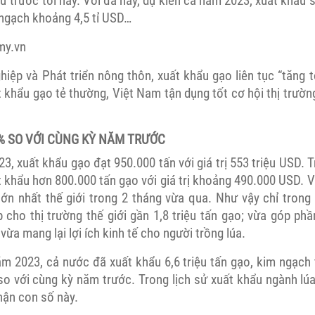
ừ trước tới nay. Với đà này, dự kiến cả năm 2023, xuất khẩu sẽ
m ngạch khoảng 4,5 tỉ USD…
my.vn
ệp và Phát triển nông thôn, xuất khẩu gạo liên tục “tăng t
khẩu gạo tẻ thường, Việt Nam tận dụng tốt cơ hội thị trườn
0% SO VỚI CÙNG KỲ NĂM TRƯỚC
3, xuất khẩu gạo đạt 950.000 tấn với giá trị 553 triệu USD. T
 khẩu hơn 800.000 tấn gạo với giá trị khoảng 490.000 USD. 
ớn nhất thế giới trong 2 tháng vừa qua. Như vậy chỉ trong 
cho thị trường thế giới gần 1,8 triệu tấn gạo; vừa góp p
vừa mang lại lợi ích kinh tế cho người trồng lúa.
m 2023, cả nước đã xuất khẩu 6,6 triệu tấn gạo, kim ngạch 
so với cùng kỳ năm trước. Trong lịch sử xuất khẩu ngành lú
nhận con số này.