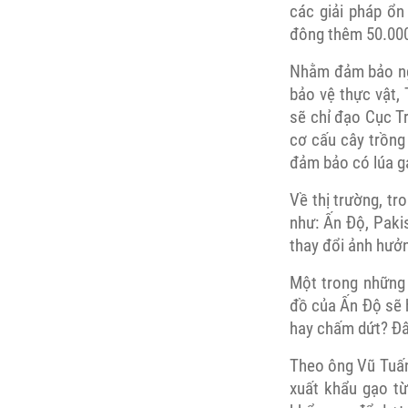
các giải pháp ổn 
đông thêm 50.00
Nhằm đảm bảo ngu
bảo vệ thực vật,
sẽ chỉ đạo Cục Tr
cơ cấu cây trồng
đảm bảo có lúa g
Về thị trường, t
như: Ấn Độ, Paki
thay đổi ảnh hưởn
Một trong những 
đồ của Ấn Độ sẽ h
hay chấm dứt? Đâ
Theo ông Vũ Tuấn 
xuất khẩu gạo t