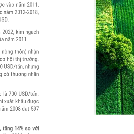
ược vào năm 2011,
ác năm 2012-2018,
USD.
m 2022, kim ngạch
của năm 2011.
n nông thôn) nhận
ơ hội thị trường.
00 USD/tấn, nhưng
ng có thương nhân
c là 700 USD/tấn.
hỉ xuất khẩu được
n năm 2008 đạt 597
, tăng 14% so với