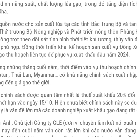
định năng suất, chất lượng lúa gạo, trong đó tăng diện tíc
0ha.
ồn nước cho sản xuất lúa tại các tỉnh Bắc Trung Bộ và tă
 Thứ trưởng Bộ Nông nghiệp và Phát triển nông thôn Phùng 
ồng trọt theo dõi sát tình hình thời tiết khí tượng, thủy văn đ
 phù hợp. Đồng thời triển khai kế hoạch sản xuất vụ Đông 
ạo thu hoạch liên tục để phục vụ xuất khẩu đầu năm 2024.
rong những tháng cuối năm, thời điểm vào vụ thu hoạch chín
stan, Thái Lan, Myanmar… có khả năng chính sách xuất nhậ
g đến giá gạo thế giới.
chính sách được quan tâm nhất là thuế xuất khẩu 20% đối
ết hạn vào ngày 15/10. Hiện chưa biết chính sách này sẽ đượ
y là vấn đề lớn mà các doanh nghiệp xuất khẩu gạo đang rất
Anh, Chủ tịch Công ty GLE (đơn vị chuyên làm kết nối xuất 
ừ nay đến cuối năm vẫn còn rất lớn khi các nước vẫn đang