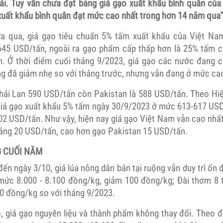
i. Tuy vẫn chưa đạt bằng giá gạo xuất khẩu bình quân củ
xuất khẩu bình quân đạt mức cao nhất trong hơn 14 năm qua"
ừa qua, giá gạo tiêu chuẩn 5% tấm xuất khẩu của Việt Na
645 USD/tấn, ngoài ra gạo phẩm cấp thấp hơn là 25% tấm cũ
. Ở thời điểm cuối tháng 9/2023, giá gạo các nước đang c
g đã giảm nhẹ so với tháng trước, nhưng vẫn đang ở mức cao 
Thái Lan 590 USD/tấn còn Pakistan là 588 USD/tấn. Theo Hi
giá gạo xuất khẩu 5% tấm ngày 30/9/2023 ở mức 613-617 USD
2 USD/tấn. Như vậy, hiện nay giá gạo Việt Nam vẫn cao nhất 
ảng 20 USD/tấn, cao hơn gạo Pakistan 15 USD/tấn.
G CUỐI NĂM
đến ngày 3/10, giá lúa nông dân bán tại ruộng vẫn duy trì ổn đ
mức 8.000 - 8.100 đồng/kg, giảm 100 đồng/kg; Đài thơm 8 t
0 đồng/kg so với tháng 9/2023.
, giá gạo nguyên liệu và thành phẩm không thay đổi. Theo đ