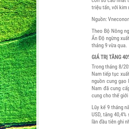
con số cao nhất t
triệu tấn, với ki
Nguồn: Vnecono
Theo Bộ Nông nghi
Ấn Độ ngừng xuất 
tháng 9 vừa qua.
GIÁ TRỊ TĂNG 4
Trong tháng 8/202
Nam tiếp tục xuất
nguồn cung gạo l
Nam đã cung cấp 
cung cho thế giới 
Lũy kế 9 tháng nă
USD, tăng 40,4% 
lần đầu tiên ghi 