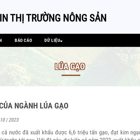
IN THỊ TRƯỜNG NÔNG SẢN
N
BÁO CÁO
DỮ LIỆU
LÚA GẠO
 CỦA NGÀNH LÚA GẠO
 10 | 2023
, cả nước đã xuất khẩu được 6,6 triệu tấn gạo, đạt kim ngạc