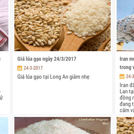
c
Giá lúa gạo ngày 24/3/2017
Iran m
trong 
24-3-2017
Giá lúa gạo tại Long An giảm nhẹ
24-
Iran đ
o
Lan tạ
sử
đồng n
đang t
cấm v
hồ