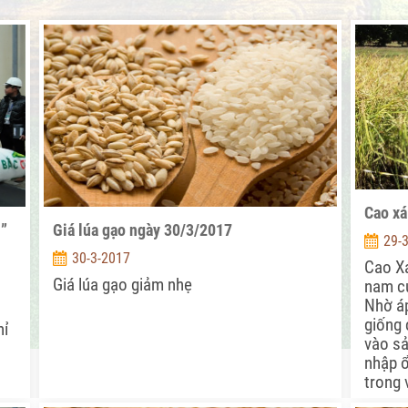
Cao xá
i”
Giá lúa gạo ngày 30/3/2017
29-
30-3-2017
Cao Xá
Giá lúa gạo giảm nhẹ
nam c
Nhờ áp
giống 
hỉ
vào sả
nhập ổ
trong