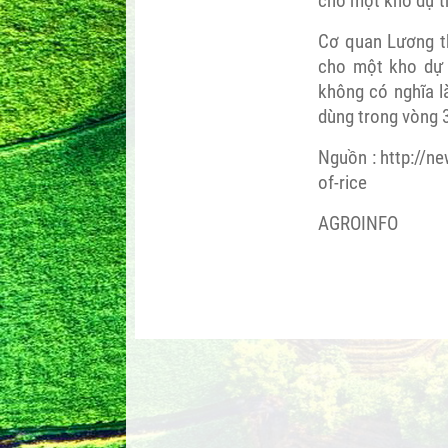
cho một kho dự t
Cơ quan Lương t
cho một kho dự t
không có nghĩa 
dùng trong vòng 
Nguồn :
http://n
of-rice
AGROINFO