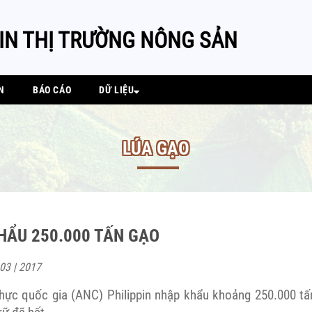
IN THỊ TRƯỜNG NÔNG SẢN
N
BÁO CÁO
DỮ LIỆU
LÚA GẠO
HẨU 250.000 TẤN GẠO
 03 | 2017
hực quốc gia (ANC) Philippin nhập khẩu khoảng 250.000 tấ