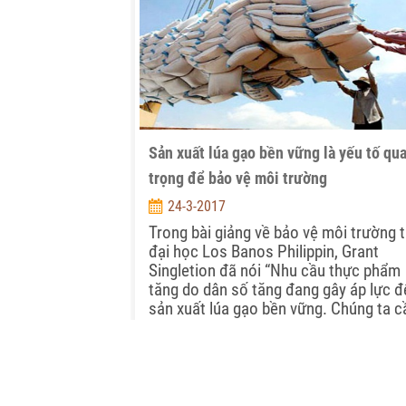
Sản xuất lúa gạo bền vững là yếu tố qu
trọng để bảo vệ môi trường
24-3-2017
Trong bài giảng về bảo vệ môi trường t
đại học Los Banos Philippin, Grant
Singletion đã nói “Nhu cầu thực phẩm
tăng do dân số tăng đang gây áp lực đ
sản xuất lúa gạo bền vững. Chúng ta c
quan tâm đến cải thiện sản xuất lúa g
Sử dụng thuốc trừ sâu và các đầu vào
khác không hợp lý có thể gây ra ảnh
hưởng tiêu cực đến môi trường và sức
khỏe con người. Hiện nay chúng ta đã