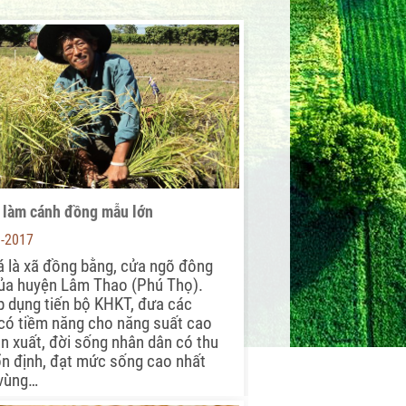
 làm cánh đồng mẫu lớn
3-2017
 là xã đồng bằng, cửa ngõ đông
ủa huyện Lâm Thao (Phú Thọ).
 dụng tiến bộ KHKT, đưa các
có tiềm năng cho năng suất cao
n xuất, đời sống nhân dân có thu
n định, đạt mức sống cao nhất
 vùng…