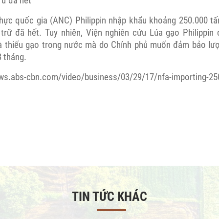
rữ đã hết
hực quốc gia (ANC) Philippin nhập khẩu khoảng 250.000 tấ
rữ đã hết. Tuy nhiên, Viện nghiên cứu Lúa gạo Philippin 
là thiếu gạo trong nước mà do Chính phủ muốn đảm bảo lượ
3 tháng.
ews.abs-cbn.com/video/business/03/29/17/nfa-importing-25
TIN TỨC KHÁC