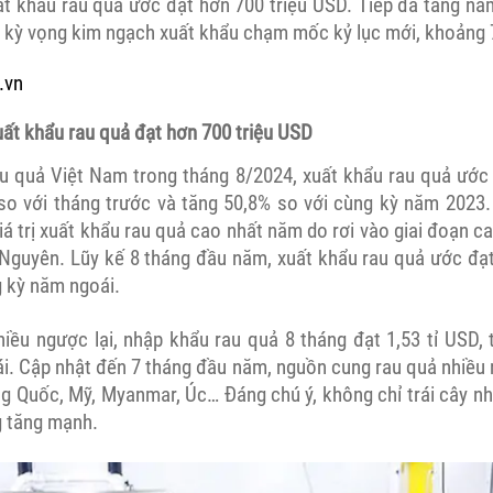
ất khẩu rau quả ước đạt hơn 700 triệu USD. Tiếp đà tăng nă
 kỳ vọng kim ngạch xuất khẩu chạm mốc kỷ lục mới, khoảng 
.vn
uất khẩu rau quả đạt hơn 700 triệu USD
u quả Việt Nam trong tháng 8/2024, xuất khẩu rau quả ước 
so với tháng trước và tăng 50,8% so với cùng kỳ năm 2023.
á trị xuất khẩu rau quả cao nhất năm do rơi vào giai đoạn 
 Nguyên. Lũy kế 8 tháng đầu năm, xuất khẩu rau quả ước đạt
g kỳ năm ngoái.
hiều ngược lại, nhập khẩu rau quả 8 tháng đạt 1,53 tỉ USD, 
i. Cập nhật đến 7 tháng đầu năm, nguồn cung rau quả nhiều
ng Quốc, Mỹ, Myanmar, Úc… Đáng chú ý, không chỉ trái cây n
 tăng mạnh.