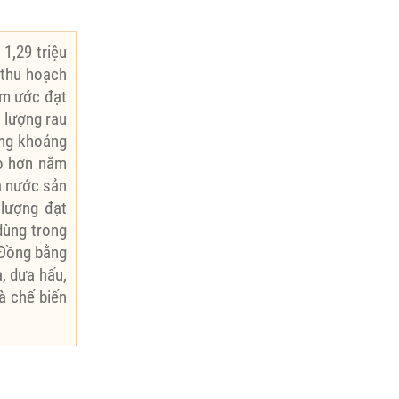
1,29 triệu
 thu hoạch
ăm ước đạt
n lượng rau
ăng khoảng
ao hơn năm
ả nước sản
 lượng đạt
dùng trong
g Đồng bằng
, dưa hấu,
và chế biến