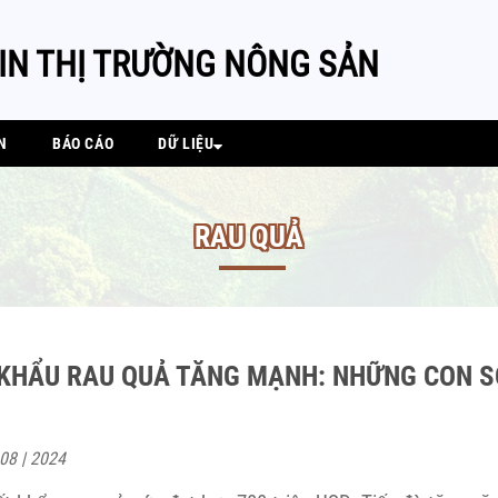
IN THỊ TRƯỜNG NÔNG SẢN
N
BÁO CÁO
DỮ LIỆU
RAU QUẢ
KHẨU RAU QUẢ TĂNG MẠNH: NHỮNG CON S
 08 | 2024