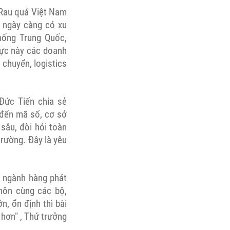
 Rau quả Việt Nam
n ngày càng có xu
thống Trung Quốc,
ực này các doanh
 chuyển, logistics
Đức Tiến chia sẻ
 đến mã số, cơ sở
sâu, đòi hỏi toàn
trường. Đây là yêu
i ngành hàng phát
thôn cùng các bộ,
n, ổn định thì bài
 hơn" , Thứ trưởng