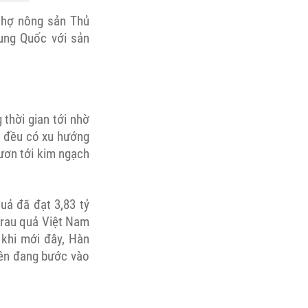
chợ nông sản Thủ
ung Quốc với sản
 thời gian tới nhờ
g đều có xu hướng
vươn tới kim ngạch
uả đã đạt 3,83 tỷ
u rau quả Việt Nam
 khi mới đây, Hàn
yên đang bước vào