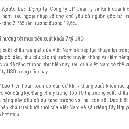
n
tại Công ty CP Quản lý và Kinh doanh 
Người Lao Động
u năm, rau ngoại nhập về chợ chủ yếu có nguồn gốc từ Tr
- tăng 2.765 tấn, tương đương 12,6%.
 hướng tới mục tiêu xuất khẩu 7 tỷ USD
xuất khẩu rau quả của Việt Nam sẽ tiếp tục thuận lợi trong
ịa dồi dào, nhu cầu các thị trường truyền thống và tiềm năn
c và đà tăng trưởng như hiện nay, rau quả Việt Nam có thể 
7 tỷ USD trong năm nay.
báo trên hoàn toàn có căn cứ khi 7 tháng xuất khẩu rau q
o với cùng kỳ. Đáng chú ý trong Top 10 thị trưởng xuất khẩ
t hàng này đều có sự tăng trưởng với hai con số. Đặc biệt
hập khẩu trái bưởi tươi của Việt Nam và sầu riêng Tây Ngu
ã hết mùa.