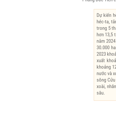
Dự kiến h
héc-ta, t
trong 5 t
hơn 13,5 t
năm 2024 
30.000 ha
2023 khoả
xuất khoả
khoảng 12
nước và xu
sông Cửu 
xoài, nhãn
sâu.