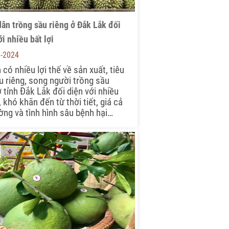
ân trồng sầu riêng ở Đắk Lắk đối
ới nhiều bất lợi
8-2024
h có nhiều lợi thế về sản xuất, tiêu
u riêng, song người trồng sầu
ở tỉnh Đắk Lắk đối diện với nhiều
, khó khăn đến từ thời tiết, giá cả
ường và tình hình sâu bệnh hại…