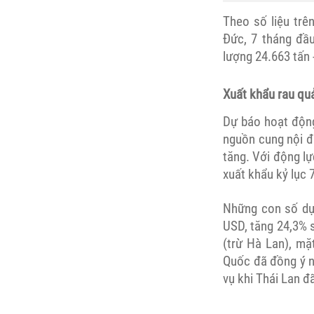
Theo số liệu trê
Đức, 7 tháng đầ
lượng 24.663 tấn 
Xuất khẩu rau quả
Dự báo hoạt động 
nguồn cung nội đ
tăng. Với động lự
xuất khẩu kỷ lục 
Những con số dự 
USD, tăng 24,3% s
(trừ Hà Lan), mặ
Quốc đã đồng ý n
vụ khi Thái Lan đ