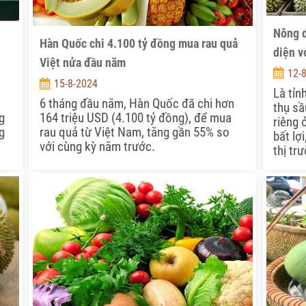
Nông d
Hàn Quốc chi 4.100 tỷ đồng mua rau quả
diện v
Việt nửa đầu năm
12-
15-8-2024
Là tỉn
6 tháng đầu năm, Hàn Quốc đã chi hơn
thụ sầ
g
164 triệu USD (4.100 tỷ đồng), để mua
riêng 
g
rau quả từ Việt Nam, tăng gần 55% so
bất lợi
với cùng kỳ năm trước.
thị tr