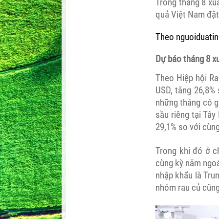
Trong tháng 8 xu
quả Việt Nam đặt
Theo nguoiduatin
Dự báo tháng 8 x
Theo Hiệp hội Ra
USD, tăng 26,8% 
những tháng có gi
sầu riêng tại Tây
29,1% so với cùn
Trong khi đó ở c
cùng kỳ năm ngoá
nhập khẩu là Tru
nhóm rau củ cũng