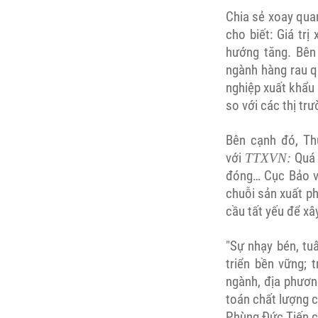
Chia sẻ xoay qua
cho biết: Giá tr
hướng tăng. Bên 
ngành hàng rau 
nghiệp xuất khẩu 
so với các thị tr
Bên cạnh đó, Th
với
Quá 
TTXVN:
đóng… Cục Bảo vệ
chuỗi sản xuất ph
cầu tất yếu để xâ
"Sự nhạy bén, tu
triển bền vững; 
ngành, địa phương
toán chất lượng c
Phùng Đức Tiến c