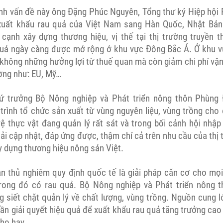
nh vấn đề này ông Đặng Phúc Nguyên, Tổng thư ký Hiệp hội
ị xuất khẩu rau quả của Việt Nam sang Hàn Quốc, Nhật Bả
cạnh xây dựng thương hiệu, vị thế tại thị trường truyền 
quả ngày càng được mở rộng ở khu vực Đông Bắc Á. Ở khu v
không những hưởng lợi từ thuế quan mà còn giảm chi phí vận
ường như: EU, Mỹ…
ứ trưởng Bộ Nông nghiệp và Phát triển nông thôn Phùng 
trình tổ chức sản xuất từ vùng nguyên liệu, vùng trồng cho
 thực vật đang quản lý rất sát và trong bối cảnh hội nhập 
ải cập nhật, đáp ứng được, thậm chí cả trên nhu cầu của thị 
y dựng thương hiệu nông sản Việt.
ân thủ nghiêm quy định quốc tế là giải pháp căn cơ cho mọ
trong đó có rau quả. Bộ Nông nghiệp và Phát triển nông 
 siết chặt quản lý về chất lượng, vùng trồng. Nguồn cung lớ
ần giải quyết hiệu quả để xuất khẩu rau quả tăng trưởng cao
ho hay.