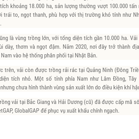
 tích khoảng 18.000 ha, sản lượng thường vượt 100.000 tấn
i trái to, ngọt thanh, phù hợp với thị trường khó tính như Nh
.
ũng là vùng trồng lớn, với tổng diện tích gần 10.000 ha. Vả
i dày, thơm và ngọt đậm. Năm 2020, nơi đây trở thành đị
t Nam vào hệ thống phân phối tại Nhật Bản.
 trên, vải còn được trồng rải rác tại Quảng Ninh (Đông Tri
 diện tích nhỏ. Một số tỉnh phía Nam như Lâm Đồng, Tây
 nhưng chưa hình thành vùng sản xuất lớn do điều kiện khí h
trồng vải tại Bắc Giang và Hải Dương (cũ) đã được cấp mã số
ietGAP, GlobalGAP để phục vụ xuất khẩu chính ngạch.