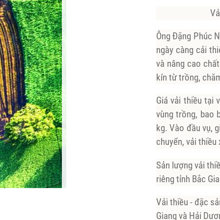
Vả
Ông Đặng Phúc Ng
ngày càng cải th
và nâng cao chất
kín từ trồng, chă
Giá vải thiều tạ
vùng trồng, bao 
kg. Vào đầu vụ, g
chuyển, vải thiều
Sản lượng vải thi
riêng tỉnh Bắc Gi
Vải thiều - đặc s
Giang và Hải Dươn