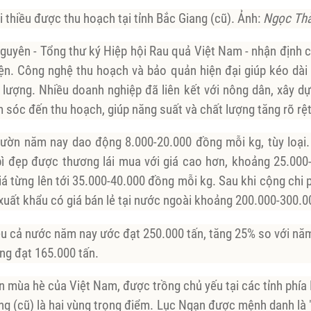
i thiều được thu hoạch tại tỉnh Bắc Giang (cũ). Ảnh:
Ngọc Th
uyên - Tổng thư ký Hiệp hội Rau quả Việt Nam - nhận định ch
iện. Công nghệ thu hoạch và bảo quản hiện đại giúp kéo dài 
 lượng. Nhiều doanh nghiệp đã liên kết với nông dân, xây dự
m sóc đến thu hoạch, giúp năng suất và chất lượng tăng rõ rệt
i vườn năm nay dao động 8.000-20.000 đồng mỗi kg, tùy loại
bì đẹp được thương lái mua với giá cao hơn, khoảng 25.00
iá từng lên tới 35.000-40.000 đồng mỗi kg. Sau khi cộng chi 
 xuất khẩu có giá bán lẻ tại nước ngoài khoảng 200.000-300.
ều cả nước năm nay ước đạt 250.000 tấn, tăng 25% so với nă
ang đạt 165.000 tấn.
ản mùa hè của Việt Nam, được trồng chủ yếu tại các tỉnh phía
g (cũ) là hai vùng trọng điểm. Lục Ngạn được mệnh danh là "