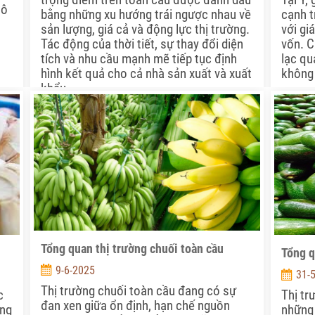
hô
cạnh t
bằng những xu hướng trái ngược nhau về
với gi
sản lượng, giá cả và động lực thị trường.
vốn. C
Tác động của thời tiết, sự thay đổi diện
lạc qu
tích và nhu cầu mạnh mẽ tiếp tục định
không 
hình kết quả cho cả nhà sản xuất và xuất
khẩu.
Tổng quan thị trường chuối toàn cầu
Tổng q
9-6-2025
31-
Thị trường chuối toàn cầu đang có sự
c
Thị tr
đan xen giữa ổn định, hạn chế nguồn
òng
những 