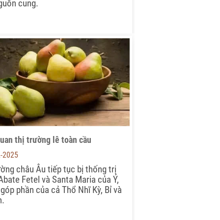
guồn cung.
uan thị trường lê toàn cầu
2-2025
ường châu Âu tiếp tục bị thống trị
 Abate Fetel và Santa Maria của Ý,
 góp phần của cả Thổ Nhĩ Kỳ, Bỉ và
n.