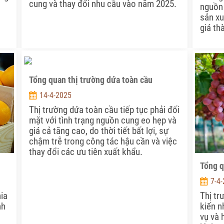
cung và thay đổi nhu cầu vào năm 2025.
nguồn 
sản xu
giá th
Tổng quan thị trường dứa toàn cầu
14-4-2025
Thị trường dứa toàn cầu tiếp tục phải đối
mặt với tình trạng nguồn cung eo hẹp và
giá cả tăng cao, do thời tiết bất lợi, sự
chậm trễ trong công tác hậu cần và việc
thay đổi các ưu tiên xuất khẩu.
Tổng q
7-4
ia
Thị tr
nh
kiến n
vụ và 