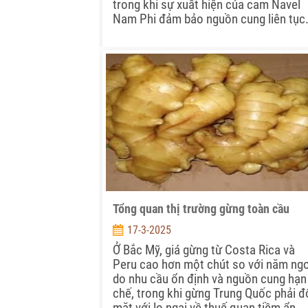
trong khi sự xuất hiện của cam Navel
Nam Phi đảm bảo nguồn cung liên tục
Tổng quan thị trường gừng toàn cầu
17-3-2025
Ở Bắc Mỹ, giá gừng từ Costa Rica và
Peru cao hơn một chút so với năm ng
do nhu cầu ổn định và nguồn cung hạn
chế, trong khi gừng Trung Quốc phải đ
mặt với lo ngại về thuế quan tiềm ẩn.