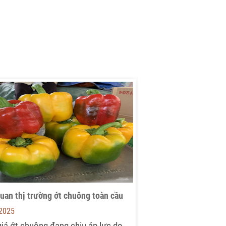
uan thị trường ớt chuông toàn cầu
-2025
 giá ớt chuông đang chịu áp lực do