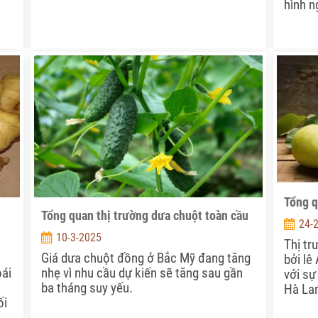
hình n
.
Tổng q
Tổng quan thị trường dưa chuột toàn cầu
24-
10-3-2025
Thị tr
Giá dưa chuột đồng ở Bắc Mỹ đang tăng
bởi lê
oái
nhẹ vì nhu cầu dự kiến sẽ tăng sau gần
với sự
ba tháng suy yếu.
Hà La
ối