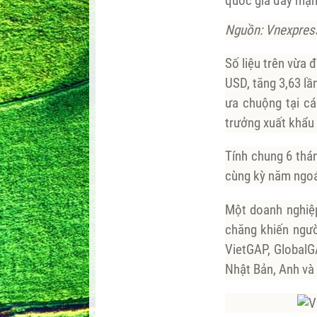
quốc gia đẩy mạn
Nguồn: Vnexpres
Số liệu trên vừa 
USD, tăng 3,63 lầ
ưa chuộng tại cá
trưởng xuất khẩu 
Tính chung 6 thán
cùng kỳ năm ngoái
Một doanh nghiệp
chăng khiến người
VietGAP, GlobalG
Nhật Bản, Anh và