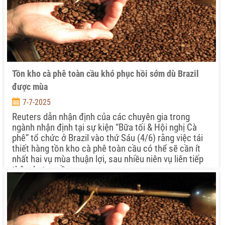
Tồn kho cà phê toàn cầu khó phục hồi sớm dù Brazil
được mùa
7-7-2025
Reuters dẫn nhận định của các chuyên gia trong
ngành nhận định tại sự kiện “Bữa tối & Hội nghị Cà
phê” tổ chức ở Brazil vào thứ Sáu (4/6) rằng việc tái
thiết hàng tồn kho cà phê toàn cầu có thể sẽ cần ít
nhất hai vụ mùa thuận lợi, sau nhiều niên vụ liên tiếp
thâm hụt nguồn cung,