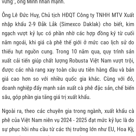
vững", ông Minh nhấn mạnh.
Ông Lê Đức Huy, Chủ tịch HĐQT Công ty TNHH MTV Xuất
nhập khẩu 2-9 Đắk Lắk (Simexco Daklak) cho biết, kim
ngạch vượt kỷ lục có phần nhờ các hợp đồng ký từ cuối
năm ngoái, khi giá cà phê thế giới ở mức cao lịch sử do
thiếu hụt nguồn cung. Trong 10 năm qua, quy trình sản
xuất cải tiến giúp chất lượng Robusta Việt Nam vượt trội,
được các nhà rang xay toàn cầu ưu tiên hàng đầu và bán
giá cao hơn so với nhiều quốc gia khác. Cùng với đó,
doanh nghiệp đẩy mạnh sản xuất cà phê đặc sản, chế biến
sâu, góp phần gia tăng giá trị xuất khẩu.
Ngoài ra, theo các chuyên gia trong ngành, xuất khẩu cà
phê của Việt Nam niên vụ 2024 - 2025 đạt mức kỷ lục là do
sự phục hồi nhu cầu từ các thị trường lớn như EU, Hoa Kỳ,