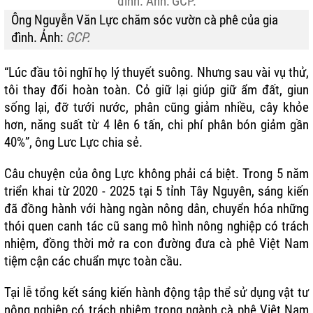
Ông Nguyễn Văn Lực chăm sóc vườn cà phê của gia
đình. Ảnh:
GCP.
“Lúc đầu tôi nghĩ họ lý thuyết suông. Nhưng sau vài vụ thử,
tôi thay đổi hoàn toàn. Cỏ giữ lại giúp giữ ẩm đất, giun
sống lại, đỡ tưới nước, phân cũng giảm nhiều, cây khỏe
hơn, năng suất từ 4 lên 6 tấn, chi phí phân bón giảm gần
40%”, ông Lưc Lực chia sẻ.
Câu chuyện của ông Lực không phải cá biệt. Trong 5 năm
triển khai từ 2020 - 2025 tại 5 tỉnh Tây Nguyên, sáng kiến
đã đồng hành với hàng ngàn nông dân, chuyển hóa những
thói quen canh tác cũ sang mô hình nông nghiệp có trách
nhiệm, đồng thời mở ra con đường đưa cà phê Việt Nam
tiệm cận các chuẩn mực toàn cầu.
Tại lễ tổng kết sáng kiến hành động tập thể sử dụng vật tư
nông nghiệp có trách nhiệm trong ngành cà phê Việt Nam