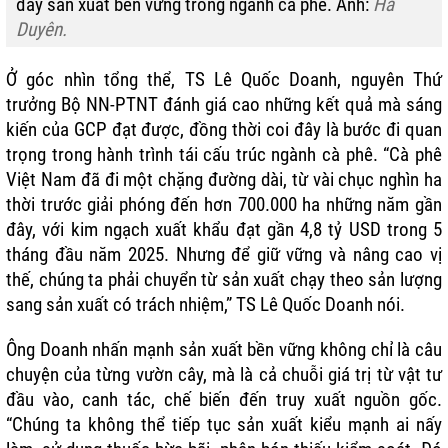
đẩy sản xuất bền vững trong ngành cà phê. Ảnh:
Hà
Duyên.
Ở góc nhìn tổng thể, TS Lê Quốc Doanh, nguyên Thứ
trưởng Bộ NN-PTNT đánh giá cao những kết quả mà sáng
kiến của GCP đạt được, đồng thời coi đây là bước đi quan
trọng trong hành trình tái cấu trúc ngành cà phê. “Cà phê
Việt Nam đã đi một chặng đường dài, từ vài chục nghìn ha
thời trước giải phóng đến hơn 700.000 ha những năm gần
đây, với kim ngạch xuất khẩu đạt gần 4,8 tỷ USD trong 5
tháng đầu năm 2025. Nhưng để giữ vững và nâng cao vị
thế, chúng ta phải chuyển từ sản xuất chạy theo sản lượng
sang sản xuất có trách nhiệm,” TS Lê Quốc Doanh nói.
Ông Doanh nhấn mạnh sản xuất bền vững không chỉ là câu
chuyện của từng vườn cây, mà là cả chuỗi giá trị từ vật tư
đầu vào, canh tác, chế biến đến
truy xuất nguồn gốc
.
“Chúng ta không thể tiếp tục sản xuất kiểu mạnh ai nấy