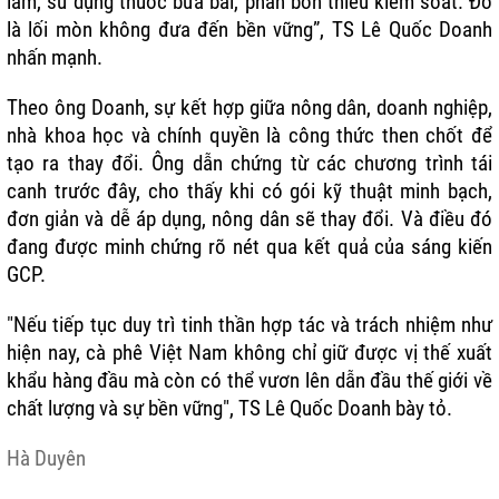
làm, sử dụng thuốc bừa bãi, phân bón thiếu kiểm soát. Đó
là lối mòn không đưa đến bền vững”, TS Lê Quốc Doanh
nhấn mạnh.
Theo ông Doanh, sự kết hợp giữa nông dân, doanh nghiệp,
nhà khoa học và chính quyền là công thức then chốt để
tạo ra thay đổi. Ông dẫn chứng từ các chương trình tái
canh trước đây, cho thấy khi có gói kỹ thuật minh bạch,
đơn giản và dễ áp dụng, nông dân sẽ thay đổi. Và điều đó
đang được minh chứng rõ nét qua kết quả của sáng kiến
GCP.
"Nếu tiếp tục duy trì tinh thần hợp tác và trách nhiệm như
hiện nay, cà phê Việt Nam không chỉ giữ được vị thế xuất
khẩu hàng đầu mà còn có thể vươn lên dẫn đầu thế giới về
chất lượng và sự bền vững", TS Lê Quốc Doanh bày tỏ.
Hà Duyên