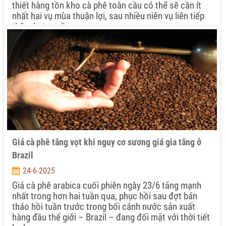
thiết hàng tồn kho cà phê toàn cầu có thể sẽ cần ít
nhất hai vụ mùa thuận lợi, sau nhiều niên vụ liên tiếp
thâm hụt nguồn cung,
Giá cà phê tăng vọt khi nguy cơ sương giá gia tăng ở
Brazil
24-6-2025
Giá cà phê arabica cuối phiên ngày 23/6 tăng mạnh
nhất trong hơn hai tuần qua, phục hồi sau đợt bán
tháo hồi tuần trước trong bối cảnh nước sản xuất
hàng đầu thế giới – Brazil – đang đối mặt với thời tiết