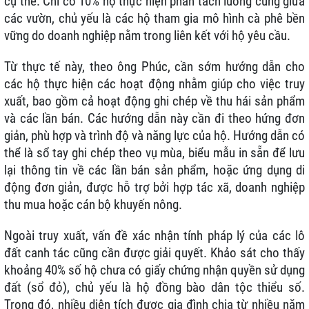
cụ thể. Chỉ có 10% hộ thực hiện phân tách luồng cung giữa
các vườn, chủ yếu là các hộ tham gia mô hình cà phê bền
vững do doanh nghiệp nằm trong liên kết với hộ yêu cầu.
Từ thực tế này, theo ông Phúc, cần sớm hướng dẫn cho
các hộ thực hiện các hoạt động nhằm giúp cho việc truy
xuất, bao gồm cả hoạt động ghi chép về thu hái sản phẩm
và các lần bán. Các hướng dẫn này cần đi theo hứng đơn
giản, phù hợp và trình độ và năng lực của hộ. Hướng dẫn có
thể là sổ tay ghi chép theo vụ mùa, biểu mẫu in sẵn để lưu
lại thông tin về các lần bán sản phẩm, hoặc ứng dụng di
động đơn giản, được hỗ trợ bởi hợp tác xã, doanh nghiệp
thu mua hoặc cán bộ khuyến nông.
Ngoài truy xuất, vấn đề xác nhận tính pháp lý của các lô
đất canh tác cũng cần được giải quyết. Khảo sát cho thấy
khoảng 40% số hộ chưa có giấy chứng nhận quyền sử dụng
đất (sổ đỏ), chủ yếu là hộ đồng bào dân tộc thiểu số.
Trong đó, nhiều diện tích được gia đình chia từ nhiều năm