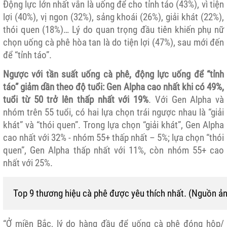
Động lực lớn nhất vẫn là uống để cho tỉnh táo (43%), vì tiện
lợi (40%), vị ngon (32%), sảng khoái (26%), giải khát (22%),
thói quen (18%)… Lý do quan trọng đầu tiên khiến phụ nữ
chọn uống cà phê hòa tan là do tiện lợi (47%), sau mới đến
để “tỉnh táo”.
Ngược với tần suất uống cà phê, động lực uống để “tỉnh
táo” giảm dần theo độ tuổi: Gen Alpha cao nhất khi có 49%,
tuổi từ 50 trở lên thấp nhất với 19%
. Với Gen Alpha và
nhóm trên 55 tuổi, có hai lựa chọn trái ngược nhau là “giải
khát” và “thói quen”. Trong lựa chọn “giải khát”, Gen Alpha
cao nhất với 32% - nhóm 55+ thấp nhất – 5%; lựa chọn “thói
quen”, Gen Alpha thấp nhất với 11%, còn nhóm 55+ cao
nhất với 25%.
Top 9 thương hiệu cà phê được yêu thích nhất. (Nguồn ả
“Ở miền Bắc, lý do hàng đầu để uống cà phê đóng hộp/