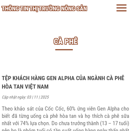
THÔNG TIN THỊ TRƯỜNG NÔNG SẢN
CÀ PHÊ
TỆP KHÁCH HÀNG GEN ALPHA CỦA NGÀNH CÀ PHÊ
HÒA TAN VIỆT NAM
Cập nhật ngày: 03 | 11 | 2025
Theo khảo sát của Cốc Cốc, 60% ứng viên Gen Alpha cho
biết đã từng uống cà phê hòa tan và họ thích cà phê sữa
nhất với 74% lựa chọn. Do chưa trưởng thành (13 – 17 tuổi)
nên họ là nhóm tuổi có tần suất uống hàng ngày thấp nhất