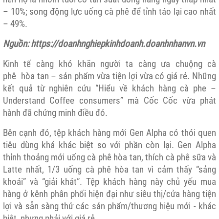
– 10%; song động lực uống cà phê để tỉnh táo lại cao nhất
– 49%.
Nguồn: https://doanhnghiepkinhdoanh.doanhnhanvn.vn
Kinh tế càng khó khăn người ta càng ưa chuộng
cà
phê
hòa tan – sản phẩm vừa tiện lợi vừa có giá rẻ. Những
kết quả từ nghiên cứu “Hiểu về khách hàng cà phe –
Understand Coffee consumers” mà Cốc Cốc vừa phát
hành đã chứng minh điều đó.
Bên cạnh đó, tệp khách hàng mới Gen Alpha có thói quen
tiêu dùng khá khác biệt so với phần còn lại. Gen Alpha
thỉnh thoảng mới uống cà phê hòa tan, thích cà phê sữa và
Latte nhất, 1/3 uống cà phê hòa tan vì cảm thấy “sảng
khoái” và “giải khát”. Tệp khách hàng này chủ yếu mua
hàng ở kênh phân phối hiện đại như siêu thị/cửa hàng tiện
lợi và sẵn sàng thử các sản phẩm/thương hiệu mới - khác
biệt, nhưng phải với giá rẻ.