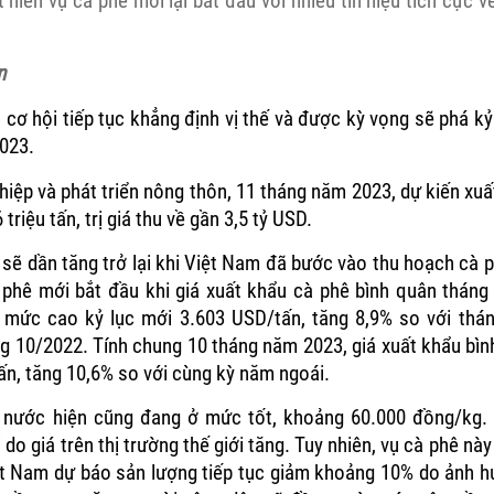
niên vụ cà phê mới lại bắt đầu với nhiều tín hiệu tích cực về
n
ó cơ hội tiếp tục khẳng định vị thế và được kỳ vọng sẽ phá kỷ l
2023.
iệp và phát triển nông thôn, 11 tháng năm 2023, dự kiến xuấ
triệu tấn, trị giá thu về gần 3,5 tỷ USD.
sẽ dần tăng trở lại khi Việt Nam đã bước vào thu hoạch cà 
 phê mới bắt đầu khi giá xuất khẩu cà phê bình quân tháng
 mức cao kỷ lục mới 3.603 USD/tấn, tăng 8,9% so với thá
ng 10/2022. Tính chung 10 tháng năm 2023, giá xuất khẩu bìn
n, tăng 10,6% so với cùng kỳ năm ngoái.
g nước hiện cũng đang ở mức tốt, khoảng 60.000 đồng/kg. 
i do giá trên thị trường thế giới tăng. Tuy nhiên, vụ cà phê nà
t Nam dự báo sản lượng tiếp tục giảm khoảng 10% do ảnh h