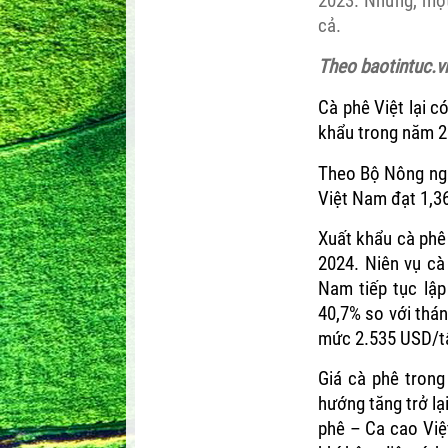
2023. Nhưng, một 
cả.
Theo baotintuc.v
Cà phê Việt lại c
khẩu trong năm 
Theo Bộ Nông ngh
Việt Nam đạt 1,36 
Xuất khẩu cà phê 
2024. Niên vụ cà
Nam tiếp tục lập
40,7% so với thá
mức 2.535 USD/tấ
Giá cà phê tron
hướng tăng trở lạ
phê – Ca cao Việ