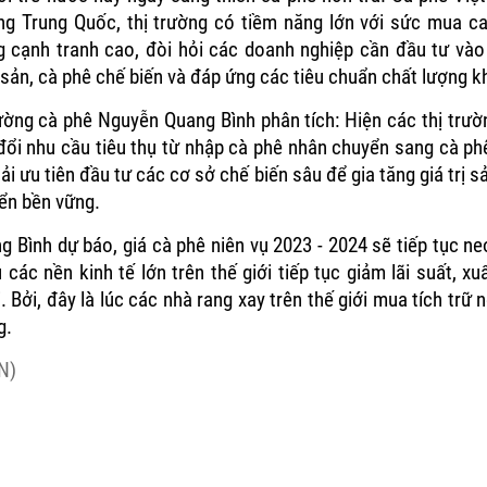
ng Trung Quốc, thị trường có tiềm năng lớn với sức mua ca
ng cạnh tranh cao, đòi hỏi các doanh nghiệp cần đầu tư và
ản, cà phê chế biến và đáp ứng các tiêu chuẩn chất lượng k
rường cà phê Nguyễn Quang Bình phân tích: Hiện các thị trườ
ổi nhu cầu tiêu thụ từ nhập cà phê nhân chuyển sang cà phê
i ưu tiên đầu tư các cơ sở chế biến sâu để gia tăng giá trị 
iển bền vững.
 Bình dự báo, giá cà phê niên vụ 2023 - 2024 sẽ tiếp tục n
các nền kinh tế lớn trên thế giới tiếp tục giảm lãi suất, x
i. Bởi, đây là lúc các nhà rang xay trên thế giới mua tích trữ 
g.
N)