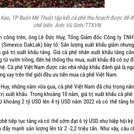
Kao, TP Buôn Mê Thuột tập kết cà phê thu hoạch được để đ
chế biến. Ảnh: Vũ Sinh/TTXVN
nh công trên, ông Lê Đức Huy, Tổng Giám đốc Công ty TN
 (Simexco DakLak) bày tỏ: Sản lượng xuất khẩu giảm nhưng 
n giá trị xuất khẩu tăng. Giá cà phê nhân xuất khẩu tăng cũ
g từ vườn trồng, đến hệ thống thu mua, xuất khẩu đã có sự 
ghệ. Cà phê Việt Nam được các nhà nhập khẩu đánh giá là ngo
ng xay trên thế giới đều ưu tiên mua cà phê Việt Nam.
Huy, những năm vừa qua, cà phê Việt Nam đã chú trọng nân
 trị xuất khẩu. Trong khoảng 10 năm, giá trị xuất khẩu cà ph
từ khoảng 2 tỷ USD lên 4 tỷ USD năm 2022 và có thể tăng 
hê tiếp tục tăng và có thể sớm đạt 6 tỷ USD như hiệp hội k
 đẩy mạnh sản lượng lên từ 2 -2,2 triệu tấn. Như vậy, câu c