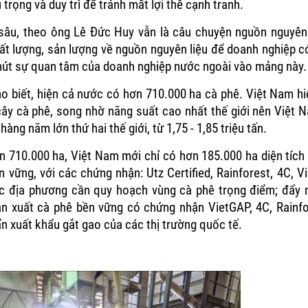
trọng và duy trì để tránh mất lợi thế cạnh tranh.
sâu, theo ông Lê Đức Huy vẫn là câu chuyện nguồn nguyên 
ất lượng, sản lượng về nguồn nguyên liệu để doanh nghiệp c
 hút sự quan tâm của doanh nghiệp nước ngoài vào mảng này.
ho biết, hiện cả nước có hơn 710.000 ha cà phê. Việt Nam hi
 cây cà phê, song nhờ năng suất cao nhất thế giới nên Việt
àng năm lớn thứ hai thế giới, từ 1,75 - 1,85 triệu tấn.
n 710.000 ha, Việt Nam mới chỉ có hơn 185.000 ha diện tích
n vững, với các chứng nhận: Utz Certified, Rainforest, 4C, 
c địa phương cần quy hoạch vùng cà phê trọng điểm; đẩy 
ản xuất cà phê bền vững có chứng nhận VietGAP, 4C, Rainf
n xuất khẩu gắt gao của các thị trường quốc tế.