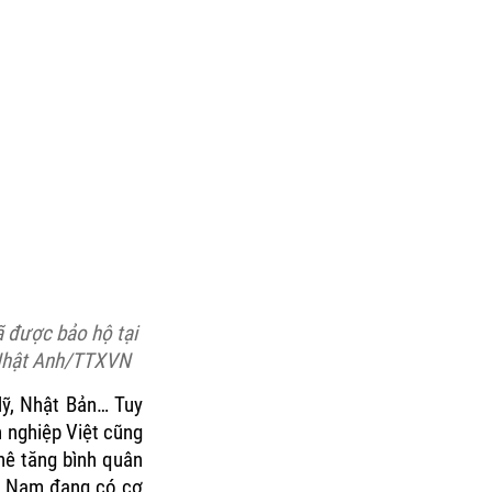
 được bảo hộ tại
 Nhật Anh/TTXVN
Mỹ, Nhật Bản… Tuy
 nghiệp Việt cũng
hê tăng bình quân
ệt Nam đang có cơ