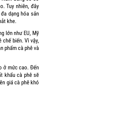
o. Tuy nhiên, đây
o đa dạng hóa sản
hắt khe.
ng lớn như EU, Mỹ
 chế biến. Vì vậy,
sản phẩm cà phê và
eo ở mức cao. Đến
uất khẩu cà phê sẽ
nên giá cà phê khó