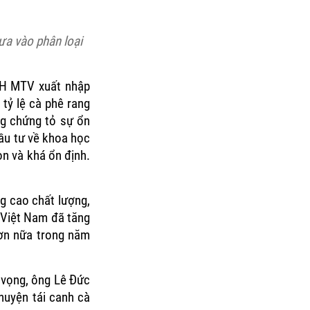
ưa vào phân loại
HH MTV xuất nhập
tỷ lệ cà phê rang
ng chứng tỏ sự ổn
đầu tư về khoa học
n và khá ổn định.
g cao chất lượng,
ê Việt Nam đã tăng
hơn nữa trong năm
ỳ vọng, ông Lê Đức
huyện tái canh cà