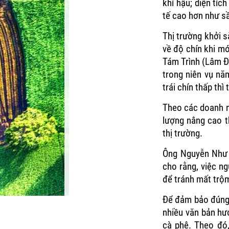
khí hậu; diện tíc
tế cao hơn như sầ
Thị trường khởi s
về độ chín khi m
Tám Trình (Lâm Đ
trong niên vụ nă
trái chín thấp thì
Theo các doanh ng
lượng nâng cao t
thị trường.
Ông Nguyễn Như 
cho rằng, việc n
để tránh mất trộm
Để đảm bảo đúng 
nhiều văn bản hướ
cà phê. Theo đó,