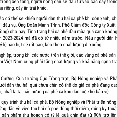
h trồng xen tăng, người nông dân sẽ đầu tư vào các cây trồn
u riêng, cây ăn trái khác.
ắc có thể sẽ khiến người dân thu hái cà phê khi còn xanh, c
ới đầu vụ. Ông Đoàn Mạnh Trình, Phó Giám đốc Công ty Xuất
ồng) cho hay: Tình trạng hái cà phê đầu mùa quá xanh không 
m 2023-2024 mà đã có từ nhiều năm trước. Nếu người dân há
 tỷ lệ hao hụt sẽ rất cao, kéo theo chất lượng đi xuống.
hiệp, trong khi các nước trên thế giới, các vùng cà phê sản 
hì Việt Nam cũng phải tăng chất lượng và khả năng cạnh t
Cường, Cục trưởng Cục Trồng trọt, Bộ Nông nghiệp và Phát
gười dân thu hái quả chưa chín có thể do giá cà phê đang ca
, nhất là tại các nương cà phê xa khu dân cư, khó bảo vệ.
quy trình thu hái cà phê, Bộ Nông nghiệp và Phát triển nông
ng dẫn về việc thu hái cà phê đúng thời điểm, đúng kỹ thuật
 sản phẩm thu hoạch có tỷ lệ quả chín đạt từ 90% trở lên 