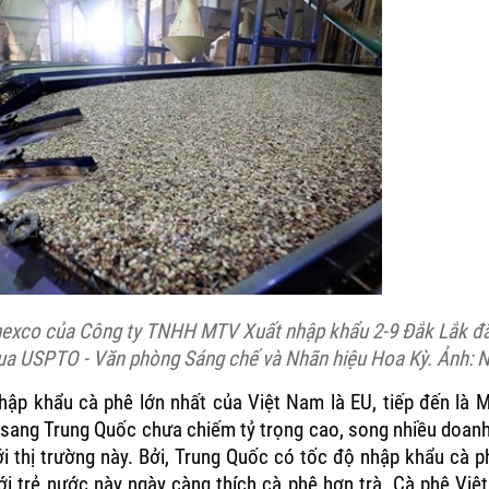
exco của Công ty TNHH MTV Xuất nhập khẩu 2-9 Đắk Lắk đã
qua USPTO - Văn phòng Sáng chế và Nhãn hiệu Hoa Kỳ. Ảnh:
nhập khẩu cà phê lớn nhất của Việt Nam là EU, tiếp đến là 
 sang Trung Quốc chưa chiếm tỷ trọng cao, song nhiều doanh
i thị trường này. Bởi, Trung Quốc có tốc độ nhập khẩu cà p
i trẻ nước này ngày càng thích cà phê hơn trà. Cà phê Vi