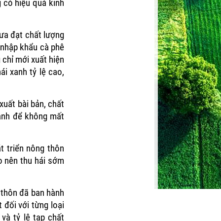
g có hiệu quả kinh
hưa đạt chất lượng
 nhập khẩu cà phê
chỉ mới xuất hiện
i xanh tỷ lệ cao,
xuất bài bản, chất
ranh để không mất
 triển nông thôn
o nên thu hái sớm
 thôn đã ban hành
 đối với từng loại
và tỷ lệ tạp chất