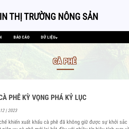
IN THỊ TRƯỜNG NÔNG SẢN
N
BÁO CÁO
DỮ LIỆU
CÀ PHÊ
CÀ PHÊ KỲ VỌNG PHÁ KỶ LỤC
 12 | 2023
chế khiến xuất khẩu cà phê đã không giữ được sự khởi sắc