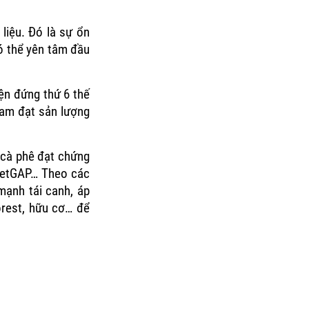
liệu. Đó là sự ổn
ó thể yên tâm đầu
ện đứng thứ 6 thế
 Nam đạt sản lượng
 cà phê đạt chứng
VietGAP… Theo các
mạnh tái canh, áp
orest, hữu cơ… để