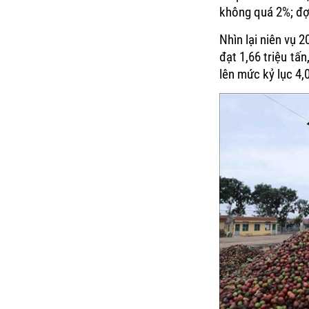
không quá 2%; đợt
Nhìn lại niên vụ 
đạt 1,66 triệu tấ
lên mức kỷ lục 4,